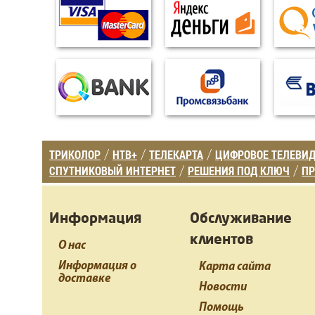
ТРИКОЛОР
НТВ+
ТЕЛЕКАРТА
ЦИФРОВОЕ ТЕЛЕВИ
/
/
/
СПУТНИКОВЫЙ ИНТЕРНЕТ
РЕШЕНИЯ ПОД КЛЮЧ
ПР
/
/
Информация
Обслуживание
клиентов
О нас
Информация о
Карта сайта
доставке
Новости
Помощь