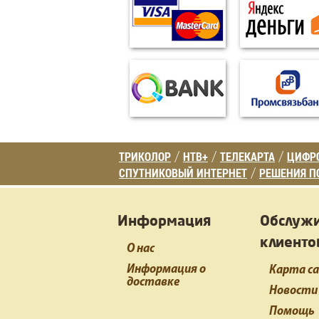
ТРИКОЛОР
НТВ+
ТЕЛЕКАРТА
ЦИФРО
/
/
/
СПУТНИКОВЫЙ ИНТЕРНЕТ
РЕШЕНИЯ П
/
Информация
Обслуж
клиенто
О нас
Информация о
Карта с
доставке
Новости
Помощь