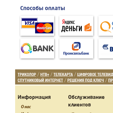
Способы оплаты
ТРИКОЛОР
НТВ+
ТЕЛЕКАРТА
ЦИФРОВОЕ ТЕЛЕВИ
/
/
/
СПУТНИКОВЫЙ ИНТЕРНЕТ
РЕШЕНИЯ ПОД КЛЮЧ
ПР
/
/
Информация
Обслуживание
клиентов
О нас