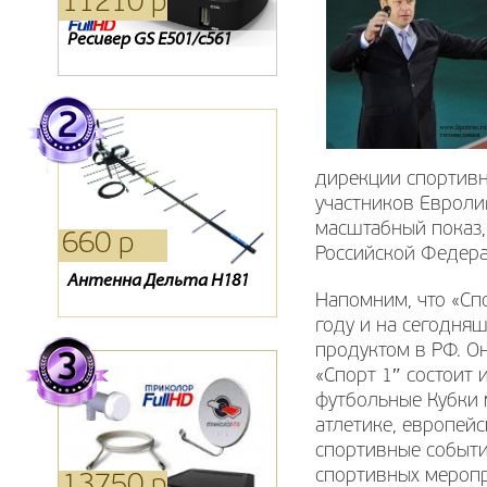
11210 р
1270 р
2040 р
Ресивер GS E501/c561
Oriel 202
Ресивер Lans dtr-100
дирекции спортивн
участников Евроли
масштабный показ,
660 р
390 р
330 р
Российской Федера
Антенна Дельта Н181
Пульт GS 8300 8300N
Пульт HD 9300
Напомним, что «Сп
8300M
году и на сегодня
продуктом в РФ. О
«Спорт 1″ состоит
футбольные Кубки 
атлетике, европей
спортивные событи
спортивных меропр
13750 р
720 р
6590 р