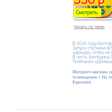
330 р
Смотреть
Читать по теме:
В 2016 году Болга
Запуск спутника A
«Дождю» опять не 
В честь Хэллоуина
Телеканал «Домашн
Интернет-магазин с
телевидения
>
На т
Евролиги