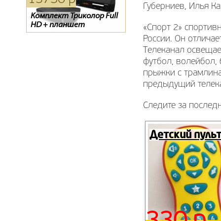
Губерниев, Илья Ка
Комплект Триколор Full
Тарелка Супрал 0.55 м
Evo 07
HD + планшет
«Спорт 2» спортив
России. Он отлича
Телеканал освещае
футбол, волейбол, 
прыжки с трамлина
предыдущий телека
Следите за послед
Детский пуль