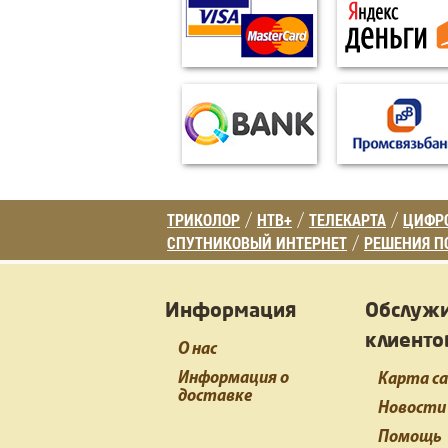
ТРИКОЛОР
НТВ+
ТЕЛЕКАРТА
ЦИФРО
/
/
/
СПУТНИКОВЫЙ ИНТЕРНЕТ
РЕШЕНИЯ П
/
Информация
Обслуж
клиенто
О нас
Информация о
Карта с
доставке
Новости
Помощь