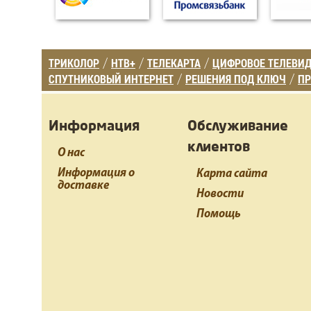
ТРИКОЛОР
НТВ+
ТЕЛЕКАРТА
ЦИФРОВОЕ ТЕЛЕВИ
/
/
/
СПУТНИКОВЫЙ ИНТЕРНЕТ
РЕШЕНИЯ ПОД КЛЮЧ
ПР
/
/
Информация
Обслуживание
клиентов
О нас
Информация о
Карта сайта
доставке
Новости
Помощь