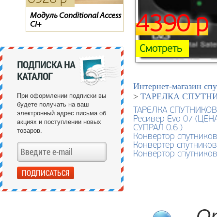
Модуль Conditional Access
Тарелка Супрал 0.55 м
Пульт для спутникового
4390 р
CI+
ресивера ТЕЛЕКАРТА X80 /
X90, GLOBO X80 / X90
Смотреть
ПОДПИСКА НА
КАТАЛОГ
Интернет-магазин спу
>
ТАРЕЛКА СПУТНИ
При оформлении подписки вы
будете получать на ваш
ТАРЕЛКА СПУТНИКО
электронный адрес письма об
Ресивер Evo 07 (Ц
акциях и поступлении новых
СУПРАЛ 0.6 )
товаров.
Конвертор спутников
Конвертер спутников
Конвертор спутников