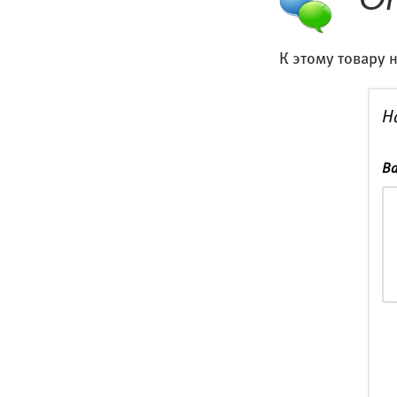
О
К этому товару 
Н
Ва