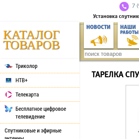
7 
Установка спутник
НОВОСТИ
НАШИ
КАТАЛОГ
РАБОТЫ
ТОВАРОВ
Триколор
ТАРЕЛКА СП
НТВ+
Телекарта
Бесплатное цифровое
телевидение
Спутниковые и эфирные
антенны