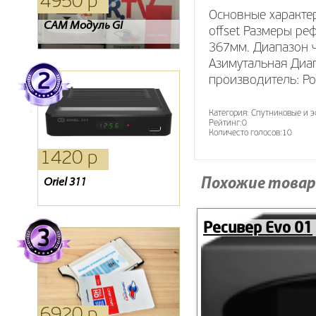
4950 р
4390 р
1750 р
Основные характер
CAM Модуль GI
Ресивер Evo 01
Oriel 793
offset Размеры ре
367мм. Диапазон ч
Азимутальная Диапа
производитель: Ро
Категория:
Спутниковые и 
Рейтинг:
0
Количесто голосов:
10
1420 р
1980 р
390 р
Похожие товар
Oriel 311
Кронштейн SP 400
Пульт GS 8300 8300N
8300M
Ресивер Evo 01
6920 р
720 р
390 р