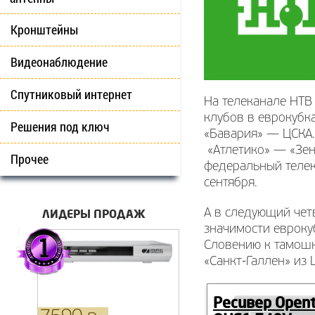
Кронштейны
Видеонаблюдение
Спутниковый интернет
На телеканале НТВ
клубов в еврокубк
Решения под ключ
«Бавария» — ЦСКА.
«Атлетико» — «Зени
Прочее
федеральный телек
сентября.
ЛИДЕРЫ ПРОДАЖ
А в следующий четв
значимости еврокуб
Словению к тамошн
«Санкт-Галлен» из
Ресивер Open