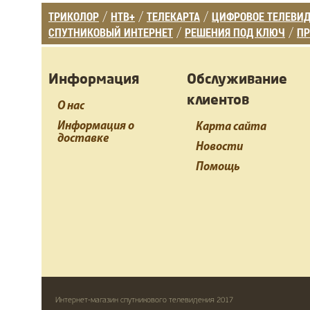
ТРИКОЛОР
НТВ+
ТЕЛЕКАРТА
ЦИФРОВОЕ ТЕЛЕВИ
/
/
/
СПУТНИКОВЫЙ ИНТЕРНЕТ
РЕШЕНИЯ ПОД КЛЮЧ
ПР
/
/
Информация
Обслуживание
клиентов
О нас
Информация о
Карта сайта
доставке
Новости
Помощь
Интернет-магазин спутникового телевидения 2017