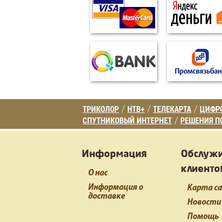
ТРИКОЛОР
НТВ+
ТЕЛЕКАРТА
ЦИФРО
/
/
/
СПУТНИКОВЫЙ ИНТЕРНЕТ
РЕШЕНИЯ П
/
Информация
Обслуж
клиенто
О нас
Информация о
Карта с
доставке
Новости
Помощь