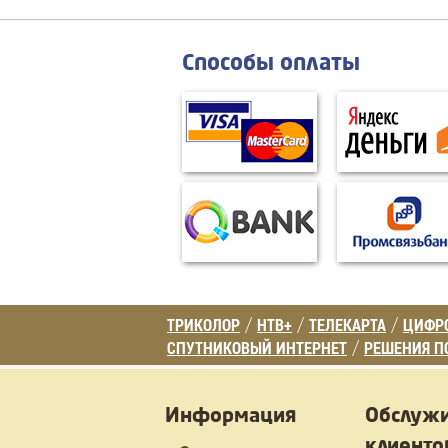
Способы оплаты
ТРИКОЛОР
НТВ+
ТЕЛЕКАРТА
ЦИФРО
/
/
/
СПУТНИКОВЫЙ ИНТЕРНЕТ
РЕШЕНИЯ П
/
Информация
Обслуж
клиенто