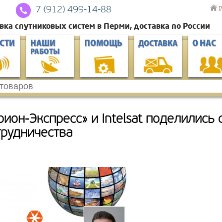
Г
7 (912) 4
99-14-88
вка спутниковых систем в Перми, доставка по России
СТИ
НАШИ
ПОМОЩЬ
О НАС
ДОСТАВКА
РАБОТЫ
рион-Экспресс» и Intelsat поделились
трудничества