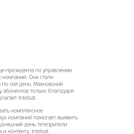
це-президента по управлению
х компаний. Они стали
 по сей день. Махновский
у абонентов только благодаря
агает Intelsat.
овать комплексное
двух компаний помогает выявить
одняшний день телезрители
 контенту. Intelsat