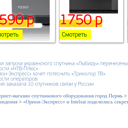
590 р
1750 р
отреть
Смотреть
и запуска украинского спутника «Лыбидь» перенесены
ости «НТВ-Плюс»
он-Экспресс» хочет потеснить «Триколор ТВ»
ости операторов
я заказала 10 спутников связи у России
рнет-магазин спутникового оборудования город Пермь
видения
>
«Орион-Экспресс» и Intelsat поделились секр