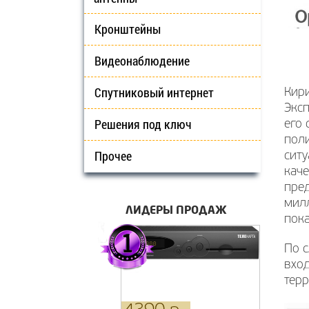
Кронштейны
Видеонаблюдение
Спутниковый интернет
Кир
Эксп
Решения под ключ
его 
поли
Прочее
сит
каче
пред
милл
ЛИДЕРЫ ПРОДАЖ
пока
По с
вход
тер