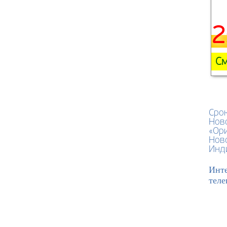
2
См
Срок
Нов
«Ори
Нов
Инди
Инте
теле