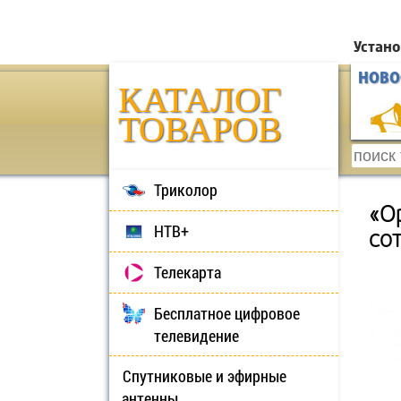
Устано
НОВО
КАТАЛОГ
ТОВАРОВ
Триколор
«О
НТВ+
со
Телекарта
Бесплатное цифровое
телевидение
Спутниковые и эфирные
антенны