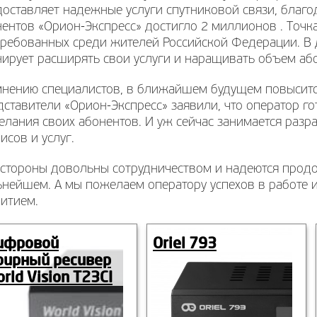
оставляет надежные услуги спутниковой связи, благо
ентов «Орион-Экспресс» достигло 2 миллионов . Точка 
требованных среди жителей Российской Федерации. В
ирует расширять свои услуги и наращивать объем або
мнению специалистов, в ближайшем будущем повысится
ставители «Орион-Экспресс» заявили, что оператор го
лания своих абонентов. И уж сейчас занимается разр
исов и услуг.
 стороны довольны сотрудничеством и надеются прод
нейшем. А мы пожелаем оператору успехов в работе и 
итием.
ифровой
Oriel 793
фирный ресивер
rld Vision T23CI