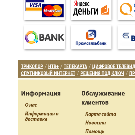
ТРИКОЛОР
НТВ+
ТЕЛЕКАРТА
ЦИФРОВОЕ ТЕЛЕВИ
/
/
/
СПУТНИКОВЫЙ ИНТЕРНЕТ
РЕШЕНИЯ ПОД КЛЮЧ
ПР
/
/
Информация
Обслуживание
клиентов
О нас
Информация о
Карта сайта
доставке
Новости
Помощь