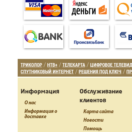
ТРИКОЛОР
НТВ+
ТЕЛЕКАРТА
ЦИФРОВОЕ ТЕЛЕВИ
/
/
/
СПУТНИКОВЫЙ ИНТЕРНЕТ
РЕШЕНИЯ ПОД КЛЮЧ
ПР
/
/
Информация
Обслуживание
клиентов
О нас
Информация о
Карта сайта
доставке
Новости
Помощь