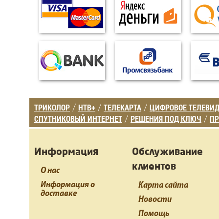
ТРИКОЛОР
НТВ+
ТЕЛЕКАРТА
ЦИФРОВОЕ ТЕЛЕВИ
/
/
/
СПУТНИКОВЫЙ ИНТЕРНЕТ
РЕШЕНИЯ ПОД КЛЮЧ
ПР
/
/
Информация
Обслуживание
клиентов
О нас
Информация о
Карта сайта
доставке
Новости
Помощь