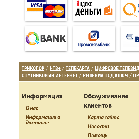
ТРИКОЛОР
НТВ+
ТЕЛЕКАРТА
ЦИФРОВОЕ ТЕЛЕВИ
/
/
/
СПУТНИКОВЫЙ ИНТЕРНЕТ
РЕШЕНИЯ ПОД КЛЮЧ
ПР
/
/
Информация
Обслуживание
клиентов
О нас
Информация о
Карта сайта
доставке
Новости
Помощь