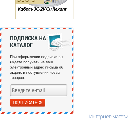
Кабель 3С-2V Cu Rexant
Пульт GS 8300 8300N
Модуль CI+ CAM Viaccess
8300M
ПОДПИСКА НА
КАТАЛОГ
При оформлении подписки вы
будете получать на ваш
электронный адрес письма об
акциях и поступлении новых
товаров.
Интернет-магази