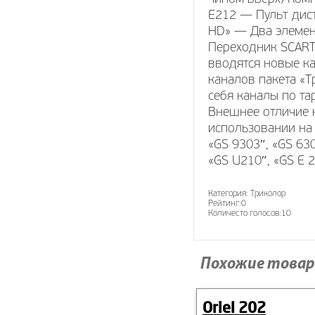
E212 — Пульт дис
HD» — Два элемен
Переходник SCART
вводятся новые ка
каналов пакета «Т
себя каналы по т
Внешнее отличие 
использовании на 
«GS 9303″, «GS 63
«GS U210″, «GS E 2
Категория:
Триколор
Рейтинг:
0
Количесто голосов:
10
Похожие товар
Oriel 202