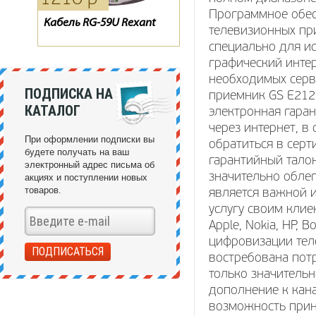
Программное обес
Кабель RG-59U Rexant
Тарелка Супрал 0.8
Пульт для спутникового
телевизионных пр
ресивера ТЕЛЕКАРТА X80 /
специально для и
X90, GLOBO X80 / X90
графический инте
необходимых серви
ПОДПИСКА НА
приемник GS E212 
КАТАЛОГ
электронная гарант
через интернет, в
При оформлении подписки вы
обратиться в сер
будете получать на ваш
гарантийный тало
электронный адрес письма об
значительно обле
акциях и поступлении новых
товаров.
является важной 
услугу своим кли
Apple, Nokia, HP, 
цифровизации тел
востребована пот
только значительн
дополнение к кан
возможность прин