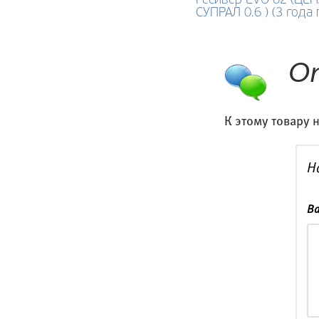
Ресивер EVO 02 (Ц
СУПРАЛ 0.6 ) (3 года
О
К этому товару 
Н
Ва