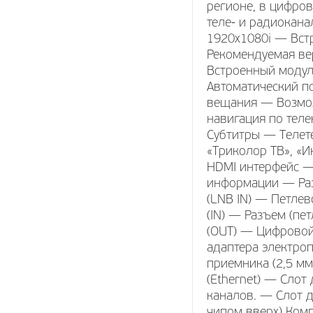
регионе, в цифро
теле- и радиокан
1920x1080i — Вст
Рекомендуемая ве
Встроенный модул
Автоматический п
вещания — Возмож
навигация по тел
Субтитры — Телет
«Триколор ТВ», «
HDMI интерфейс —
информации — Раз
(LNB IN) — Петле
(IN) — Разъем (пе
(OUT) — Цифровой
адаптера электро
приемника (2,5 м
(Ethernet) — Сло
каналов. — Слот д
чипом вверх) Ком