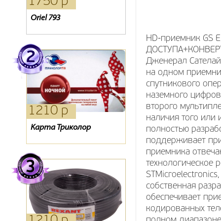
1750 р
2040 р
2310 р
Oriel 793
Ресивер Lans dtr-100
Кронштейн ТВ SP 500
HD-приемник GS 
ДОСТУПА+КОНВЕРТО
Дженерал Сателай
на одном приемни
спутникового опер
наземного цифров
второго мультипле
1210 р
540 р
6480 р
наличия того или 
Карта Триколор
Кронштейн Holder 2003
Evo-08 IRDETO
полностью разраб
поддерживает прие
приемника отвеча
технологическое р
STMicroelectronic
собственная разра
обеспечивает при
кодированных теле
1210 р
1090 р
390 р
полном диапазоне 