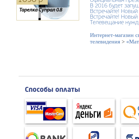
Официальная презе
В 2016 будет запу
Тарелка Супрал 0.8
Пульт для спутникового
Обмен Радуги на
Встречайте! Новый
ресивера ТЕЛЕКАРТА X80 /
Телекарту
Встречайте! Новый
X90, GLOBO X80 / X90
Телевещание нужда
Интернет-магазин с
телевидения
>
«Мат
Способы оплаты