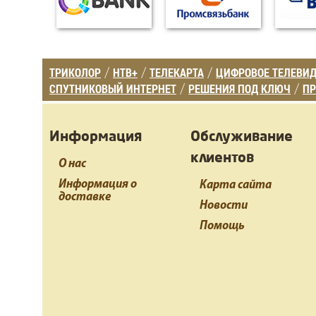
ТРИКОЛОР
НТВ+
ТЕЛЕКАРТА
ЦИФРОВОЕ ТЕЛЕВИ
/
/
/
СПУТНИКОВЫЙ ИНТЕРНЕТ
РЕШЕНИЯ ПОД КЛЮЧ
ПР
/
/
Информация
Обслуживание
клиентов
О нас
Информация о
Карта сайта
доставке
Новости
Помощь