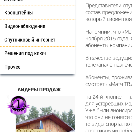
Представители спут
Кронштейны
состав предложени
который своим поя
Видеонаблюдение
Напомним, что «Ма
Спутниковый интернет
ноября 2015 года. 
абоненты компании 
Решения под ключ
В качестве ведущи
телеканала назнач
Прочее
Абоненты, прожива
смотреть «Матч ТВ»
ЛИДЕРЫ ПРОДАЖ
на 24-й кнопке — 
для устаревших м
Уже были анонсиро
что они не гонятся
те виды спорта, к
спортивными побе