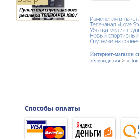
Пульт для спутникового
Обмен ресиверов
Обмен Радуги на
ресивера ТЕЛЕКАРТА X80 /
Телекарта SD на HD.
Телекарту
Изменения в пакета
X90, GLOBO X80 / X90
Ресивер EVO-07
Телеканал «Love S
Убытки медиа груп
Новый спортивный 
Спутники на солне
Интернет-магазин с
телевидения
>
«Пов
Способы оплаты