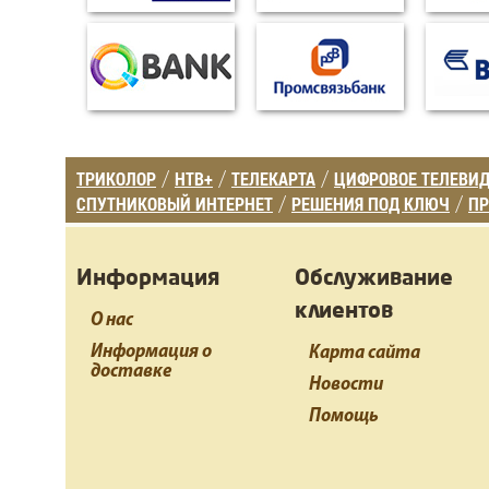
ТРИКОЛОР
НТВ+
ТЕЛЕКАРТА
ЦИФРОВОЕ ТЕЛЕВИ
/
/
/
СПУТНИКОВЫЙ ИНТЕРНЕТ
РЕШЕНИЯ ПОД КЛЮЧ
ПР
/
/
Информация
Обслуживание
клиентов
О нас
Информация о
Карта сайта
доставке
Новости
Помощь