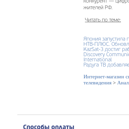
конкурент — цифро
жителей РФ.
Читать по теме:
Япония запустила 
НТВ-ПЛЮС. Обновл
KazSat-3 достиг ра
Discovery Communic
International
Радуга ТВ добавля
Интернет-магазин с
телевидения
>
Анал
Способы оплаты