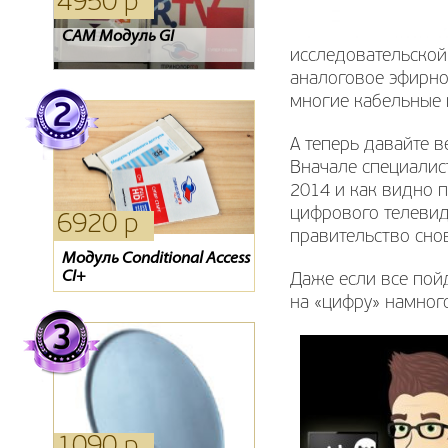
4950 р
4940 р
15940 р
CAM Модуль GI
Ресивер Golden 1CR
Комплект Kitenet
исследовательской 
аналоговое эфирно
многие кабельные 
А теперь давайте 
Вначале специалист
2014 и как видно 
цифрового телевид
6920 р
4950 р
720 р
правительство сно
Модуль Conditional Access
Ресивер Sagemcom DSI74
Тарелка Супрал 0.55 м
CI+
Даже если все пой
на «цифру» намног
1090 р
4400 р
1980 р