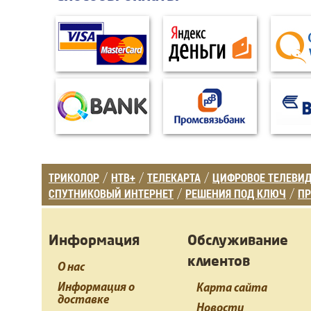
ТРИКОЛОР
НТВ+
ТЕЛЕКАРТА
ЦИФРОВОЕ ТЕЛЕВИ
/
/
/
СПУТНИКОВЫЙ ИНТЕРНЕТ
РЕШЕНИЯ ПОД КЛЮЧ
ПР
/
/
Информация
Обслуживание
клиентов
О нас
Информация о
Карта сайта
доставке
Новости