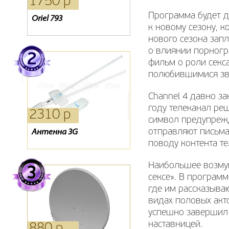
1750 р
1270 р
1210 р
Программа будет д
Oriel 793
Oriel 202
Карта Триколор
к новому сезону, к
нового сезона запл
о влиянии порногр
фильм о роли секс
полюбившимися зв
Channel 4 давно з
году телеканал реш
2310 р
440 р
610 р
символ предупрежд
отправляют письма
Антенна 3G
Антенна Дельта 111
Кабель 3С-2V Cu Rexant
поводу контента те
Наибольшее возму
сексе». В программ
где им рассказыва
видах половых акт
успешно завершил 
наставницей.
880 р
830 р
390 р