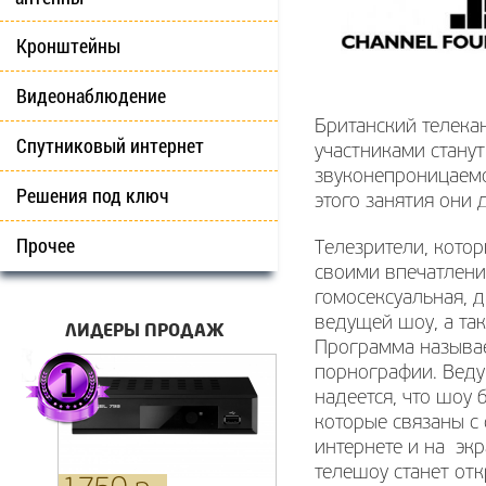
Кронштейны
Видеонаблюдение
Британский телекан
Спутниковый интернет
участниками стану
звуконепроницаемо
Решения под ключ
этого занятия они 
Прочее
Телезрители, кото
своими впечатлени
гомосексуальная, 
ведущей шоу, а та
ЛИДЕРЫ ПРОДАЖ
Программа называет
порнографии. Веду
надеется, что шоу
которые связаны с 
интернете и на эк
телешоу станет от