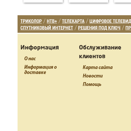
ТРИКОЛОР
НТВ+
ТЕЛЕКАРТА
ЦИФРОВОЕ ТЕЛЕВИ
/
/
/
СПУТНИКОВЫЙ ИНТЕРНЕТ
РЕШЕНИЯ ПОД КЛЮЧ
ПР
/
/
Информация
Обслуживание
клиентов
О нас
Информация о
Карта сайта
доставке
Новости
Помощь