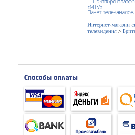
С 1 октября платф
«MTV»
Пакет телеканалов
Интернет-магазин с
телевидения
>
Брит
Способы оплаты