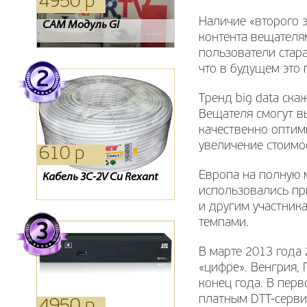
4950 р
540 р
440 р
Наличие «второго 
CAM Модуль GI
Кронштейн Holder 2003
Антенна Дельта 111
контента вещателям
пользователи стара
что в будущем это
Тренд big data ск
Вещателя смогут в
качественно оптим
увеличение стоимо
610 р
170 р
13750 р
Европа на полную 
Кабель 3С-2V Cu Rexant
Пульт dre 5000 ic
Комплект Триколор Full
HD + планшет
использовались пр
и другим участник
темпами.
В марте 2013 года 
«цифре». Венгрия,
конец года. В перв
платным DTT-серви
4950 р
4400 р
1750 р