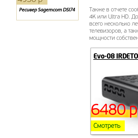
Также в отчете со
Ресивер Sagemcom DSI74
Обмен ресиверов
D-Сolor 1301HD
Телекарта SD на HD.
4K или Ultra HD. Д
Ресивер EVO-07
всего несколько ле
телевизоров, а та
мощности собствен
Evo-08 IRDETO
6480 р
Смотреть