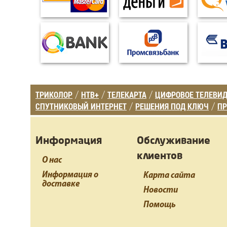
ТРИКОЛОР
НТВ+
ТЕЛЕКАРТА
ЦИФРОВОЕ ТЕЛЕВИ
/
/
/
СПУТНИКОВЫЙ ИНТЕРНЕТ
РЕШЕНИЯ ПОД КЛЮЧ
ПР
/
/
Информация
Обслуживание
клиентов
О нас
Информация о
Карта сайта
доставке
Новости
Помощь