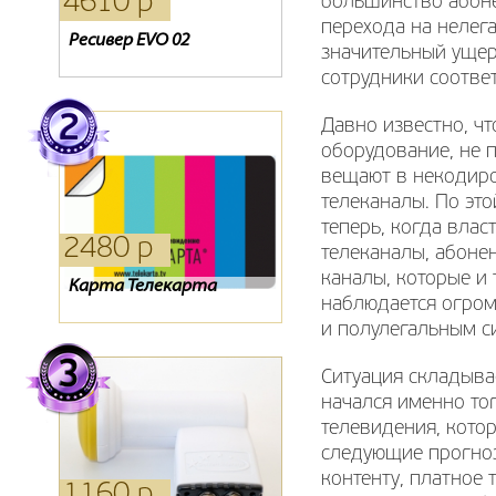
4610 р
1410 р
1530 р
большинство абоне
перехода на нелега
Ресивер EVO 02
Oriel 314
Ресивер ORIEL 751
значительный ущер
сотрудники соотве
Давно известно, ч
оборудование, не 
вещают в некодиро
телеканалы. По эт
теперь, когда вла
2480 р
330 р
280 р
телеканалы, абонен
каналы, которые и 
Карта Телекарта
Детский пульт
Пульт RC41I-T2-02
наблюдается огром
и полулегальным с
Ситуация складыва
начался именно то
телевидения, кото
следующие прогноз
контенту, платное 
1160 р
390 р
390 р