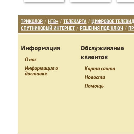
ТРИКОЛОР
НТВ+
ТЕЛЕКАРТА
ЦИФРОВОЕ ТЕЛЕВИ
/
/
/
СПУТНИКОВЫЙ ИНТЕРНЕТ
РЕШЕНИЯ ПОД КЛЮЧ
ПР
/
/
Информация
Обслуживание
клиентов
О нас
Информация о
Карта сайта
доставке
Новости
Помощь