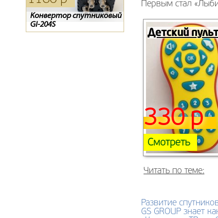
Первым стал «Лыби
Конвертор спутниковый
Конвертор спутниковый
Пульт для спутникового
GI-204S
GI-201
ресивера ТЕЛЕКАРТА X80 /
Детский пуль
X90, GLOBO X80 / X90
330 р
Смотреть
Читать по теме:
Развитие спутнико
GS GROUP знает ка