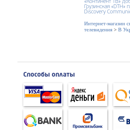
«Континент ТВ» до
Грузинская «DTH» п
Discovery Communi
Интернет-магазин с
телевидения
>
В Ук
Способы оплаты