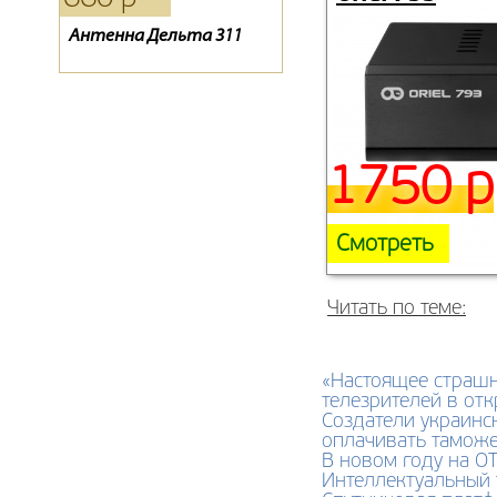
Антенна Дельта 311
Пульт HD 9300
Конвертер спутниковый
GI-202
1750 р
Смотреть
Читать по теме:
«Настоящее страшно
телезрителей в от
Создатели украинс
оплачивать тамож
В новом году на О
Интеллектуальный 