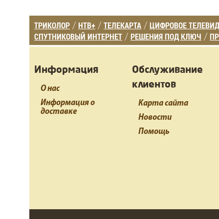
ТРИКОЛОР
НТВ+
ТЕЛЕКАРТА
ЦИФРОВОЕ ТЕЛЕВИ
/
/
/
СПУТНИКОВЫЙ ИНТЕРНЕТ
РЕШЕНИЯ ПОД КЛЮЧ
ПР
/
/
Информация
Обслуживание
клиентов
О нас
Информация о
Карта сайта
доставке
Новости
Помощь