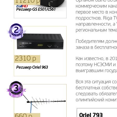
11210 р
4950 р
4940 р
Органом было объя
коммерческим кана
Ресивер GS E501/c561
CAM Модуль GI
Ресивер Golden 1CR
первое место в ко
подростков. Riga 
направленности, а 
региональным тем
Победителям долж
заказа в бесплатно
2310 р
540 р
1980 р
Как известно, в 20
поэтому НСЭСМИ и 
Ресивер Oriel 963
Кронштейн Holder 2003
Антенна Locus L 3021
выигравшим госуда
Вся эта ситуация с
бесплатных собств
следовать обязат
олимпийский комит
Oriel 793
660 р
330 р
830 р