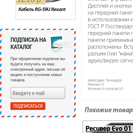
Дисплей и кнопки
Кабель RG-59U Rexant
Тарелка Супрал 0.6
Пульт для спутникового
на передней пане
ресивера ТЕЛЕКАРТА X80 /
в использовании 
X90, GLOBO X80 / X90
ГОСТ Р Госстандар
передней панели 
ПОДПИСКА НА
панели приемника
КАТАЛОГ
расположены: Встр
разъем (тип "мама
При оформлении подписки вы
аудио/видео сигна
будете получать на ваш
электронный адрес письма об
акциях и поступлении новых
товаров.
Категория:
Телекарта
Рейтинг:
0
Количесто голосов:
10
Похожие товар
Ресивер Evo 01