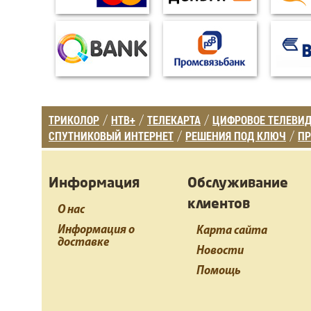
ТРИКОЛОР
НТВ+
ТЕЛЕКАРТА
ЦИФРОВОЕ ТЕЛЕВИ
/
/
/
СПУТНИКОВЫЙ ИНТЕРНЕТ
РЕШЕНИЯ ПОД КЛЮЧ
ПР
/
/
Информация
Обслуживание
клиентов
О нас
Информация о
Карта сайта
доставке
Новости
Помощь