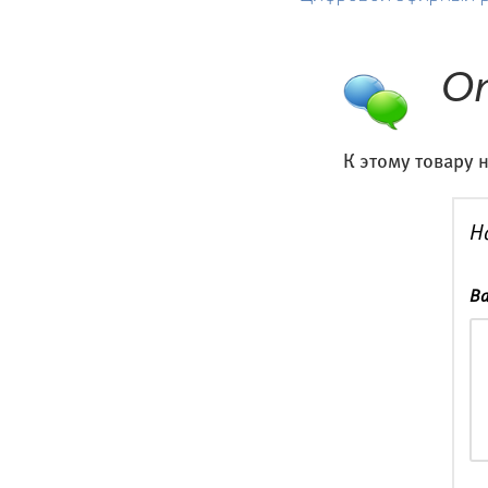
О
К этому товару 
Н
Ва