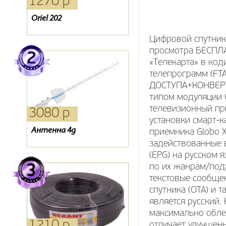
1270 р
2040 р
15940 р
Oriel 202
Ресивер Lans dtr-100
Комплект Kitenet
Цифровой спутник
просмотра БЕСПЛА
«Телекарта» в ко
телепрограмм (FT
ДОСТУПА+КОНВЕРТО
типом модуляции 
телевизионный пр
3080 р
1980 р
330 р
установки смарт-
Антенна 4g
Антенна Locus L 3021
Детский пульт
приемника Globo 
задействованные 
(EPG) на русском 
по их жанрам/под
текстовые сообще
спутника (OTA) и 
является русский.
максимально обле
1210 р
880 р
390 р
отличает улучшен