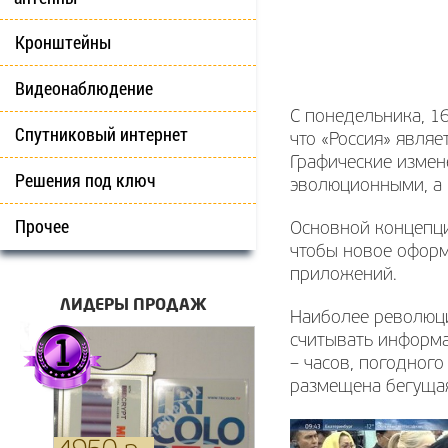
Кронштейны
Видеонаблюдение
С понедельника, 1
Спутниковый интернет
что «Россия» явля
Графические измене
Решения под ключ
эволюционными, а
Прочее
Основной концепци
чтобы новое оформ
приложений.
ЛИДЕРЫ ПРОДАЖ
Наиболее революци
считывать информа
– часов, погодног
размещена бегущая