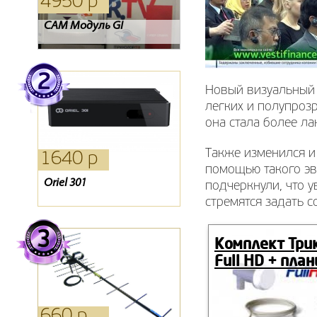
4950 р
4610 р
1270 р
CAM Модуль GI
Ресивер EVO 02
Oriel 202
Новый визуальный 
легких и полупроз
она стала более ла
Также изменился и 
1640 р
760 р
660 р
помощью такого эв
Oriel 301
Кронштейн Holder 2005
Антенна Дельта 311
подчеркнули, что у
стремятся задать 
Комплект Три
Full HD + пла
660 р
1160 р
390 р