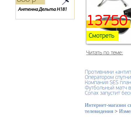
Антенна Дельта Н181
Конвертор спутниковый
Пульт для спутникового
GI-204S
ресивера ТЕЛЕКАРТА
13750 
BigSAT Golden 1 CR
Смотреть
Читать по теме:
Противники «антип
Оператором спутн
Компания SES план
Футбольный матч в
Conax запустит бес
Интернет-магазин с
телевидения
>
Изме