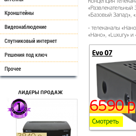
Концепция телекана
«Развлекательный 
Кронштейны
«Базовый Запад», «
Видеонаблюдение
- телеканалы «Нан
«Нано», «Luxury» и
Спутниковый интернет
Evo 07
Решения под ключ
Прочее
ЛИДЕРЫ ПРОДАЖ
6590 р
Смотреть