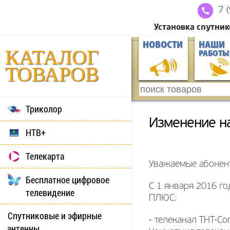
7 
Установка спутник
НОВОСТИ
НАШИ
КАТАЛОГ
РАБОТЫ
ТОВАРОВ
Триколор
Изменение н
НТВ+
Телекарта
Уважаемые абонен
Бесплатное цифровое
С 1 января 2016 г
телевидение
ПЛЮС:
Спутниковые и эфирные
- телеканал TНT-C
антенны