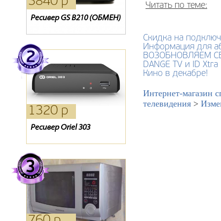
3840 р
4950 р
1420 р
Читать по теме:
Ресивер GS B210 (ОБМЕН)
CAM Модуль GI
Oriel 311
Скидка на подклю
Информация для а
ВОЗОБНОВЛЯЕМ С
DANGE TV и ID Xtr
Кино в декабре!
Интернет-магазин с
телевидения
>
Изме
1320 р
15940 р
1210 р
Ресивер Oriel 303
Комплект Kitenet
Карта Триколор
760 р
660 р
6590 р