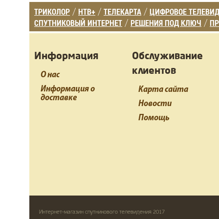
ТРИКОЛОР
НТВ+
ТЕЛЕКАРТА
ЦИФРОВОЕ ТЕЛЕВИ
/
/
/
СПУТНИКОВЫЙ ИНТЕРНЕТ
РЕШЕНИЯ ПОД КЛЮЧ
ПР
/
/
Информация
Обслуживание
клиентов
О нас
Информация о
Карта сайта
доставке
Новости
Помощь
Интернет-магазин спутникового телевидения 2017