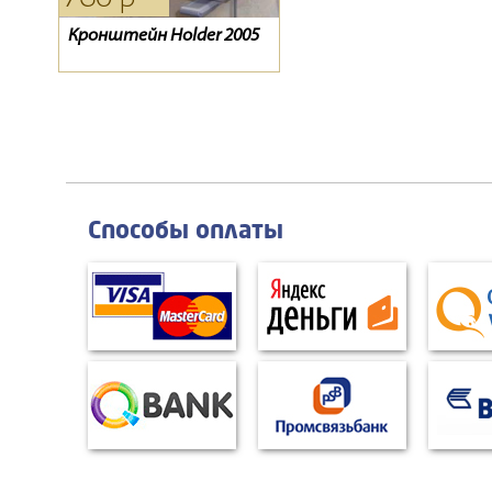
Кронштейн Holder 2005
Антенна Дельта Н181
Evo 07
Способы оплаты