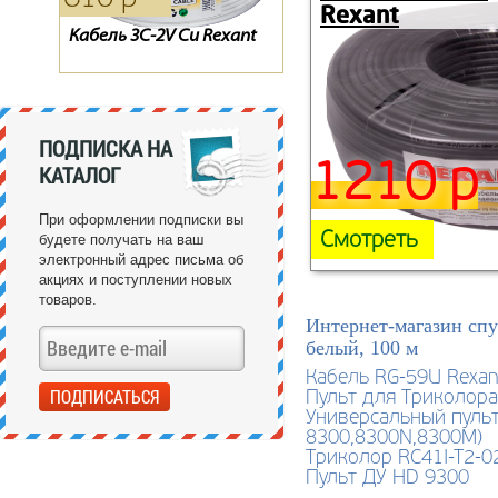
Rexant
Кабель 3С-2V Cu Rexant
Тарелка Супрал 0.55 м
Обмен «0»
ПОДПИСКА НА
1210 р
КАТАЛОГ
При оформлении подписки вы
Смотреть
будете получать на ваш
электронный адрес письма об
акциях и поступлении новых
товаров.
Интернет-магазин спу
белый, 100 м
Кабель RG-59U Rexan
Пульт для Триколора 
Универсальный пульт
8300,8300N,8300M)
Триколор RC41I-T2-0
Пульт ДУ HD 9300