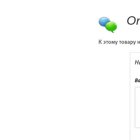
О
К этому товару 
Н
Ва