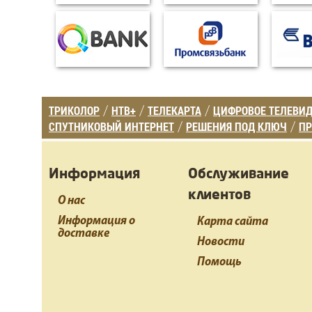
ТРИКОЛОР
НТВ+
ТЕЛЕКАРТА
ЦИФРОВОЕ ТЕЛЕВИ
/
/
/
СПУТНИКОВЫЙ ИНТЕРНЕТ
РЕШЕНИЯ ПОД КЛЮЧ
ПР
/
/
Информация
Обслуживание
клиентов
О нас
Информация о
Карта сайта
доставке
Новости
Помощь