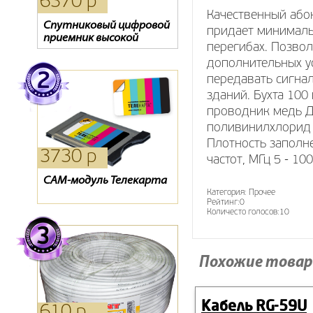
6370 р
1270 р
1980 р
Качественный абон
Спутниковый цифровой
Oriel 202
Кронштейн SP 400
придает минималь
приемник высокой
перегибах. Позво
четкости CHD-04/CX (3
дополнительных у
года просмотра на
выбор!!!)
передавать сигнал
зданий. Бухта 100
проводник медь Д
поливинилхлорид 
Плотность заполн
3730 р
1980 р
440 р
частот, МГц 5 - 1
CAM-модуль Телекарта
Антенна Locus L 3021
Антенна Дельта 111
Категория:
Прочее
Рейтинг:
0
Количесто голосов:
10
Похожие товар
Кабель RG-59U
610 р
720 р
0 р