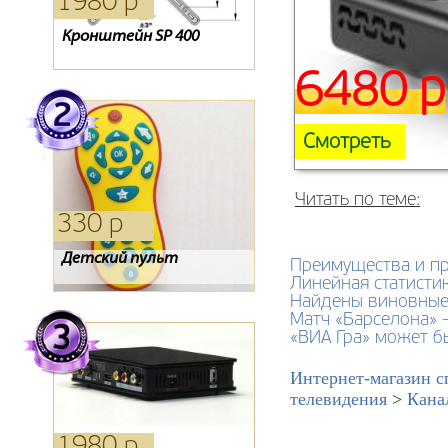
1980 р
0 р
3080 р
Кронштейн SP 400
Карта доступа Триколор
Антенна 4g
6480 р
Смотреть
Читать по теме:
330 р
830 р
3850 р
Детский пульт
Конвертер спутниковый
Обмен Радуги на
Преимущества и п
GI-202
Телекарту
Линейная статисти
Найдены виновные
Матч «Барселона» 
«ВИА Гра» может б
Интернет-магазин с
телевидения
>
Кана
1980 р
1750 р
0 р