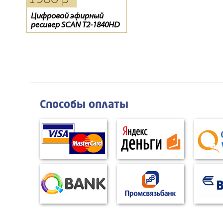
Цифровой эфирный
D-Сolor 1301HD
Обмен «0»
ресивер SCAN T2-1840HD
Способы оплаты