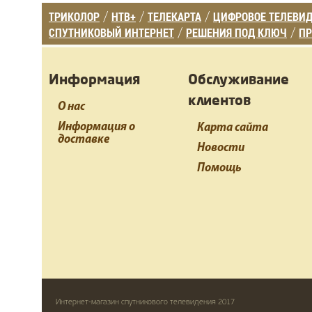
ТРИКОЛОР
НТВ+
ТЕЛЕКАРТА
ЦИФРОВОЕ ТЕЛЕВИ
/
/
/
СПУТНИКОВЫЙ ИНТЕРНЕТ
РЕШЕНИЯ ПОД КЛЮЧ
ПР
/
/
Информация
Обслуживание
клиентов
О нас
Информация о
Карта сайта
доставке
Новости
Помощь
Интернет-магазин спутникового телевидения 2017