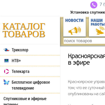
7 
Установка спутник
НОВОСТИ
НАШИ
КАТАЛОГ
РАБОТЫ
ТОВАРОВ
Триколор
Красноярская
НТВ+
в эфире
Телекарта
Бесплатное цифровое
Красноярское управ
телевидение
том, что ее суточны
опубликованы на са
Спутниковые и эфирные
антенны