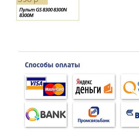
Пульт GS 8300 8300N
Ресивер Opentech OHS1
Конвертор спутниковый
8300M
740V
GI-204S
Способы оплаты