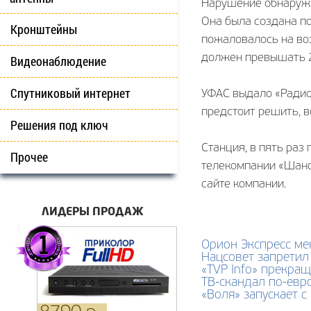
Нарушение обнаружи
Она была создана по
Кронштейны
пожаловалось на во
должен превышать 2
Видеонаблюдение
Спутниковый интернет
УФАС выдало «Радио
предстоит решить, в
Решения под ключ
Станция, в пять ра
Прочее
телекомпании «Шанс
сайте компании.
ЛИДЕРЫ ПРОДАЖ
Орион Экспресс ме
Нацсовет запретил
«TVP Info» прекращ
ТВ-скандал по-евр
«Воля» запускает с