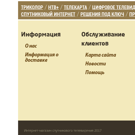
ТРИКОЛОР
НТВ+
ТЕЛЕКАРТА
ЦИФРОВОЕ ТЕЛЕВИ
/
/
/
СПУТНИКОВЫЙ ИНТЕРНЕТ
РЕШЕНИЯ ПОД КЛЮЧ
ПР
/
/
Информация
Обслуживание
клиентов
О нас
Информация о
Карта сайта
доставке
Новости
Помощь
Интернет-магазин спутникового телевидения 2017