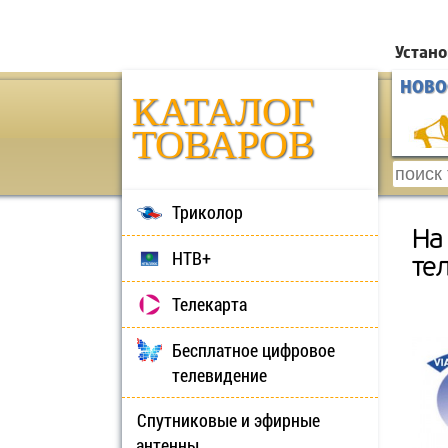
Устано
НОВО
КАТАЛОГ
ТОВАРОВ
Триколор
На
НТВ+
те
Телекарта
Бесплатное цифровое
телевидение
Спутниковые и эфирные
антенны