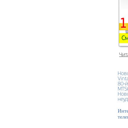
1
См
Чит
Нов
Vint
80-й
MTS
Ново
неуд
Инте
теле