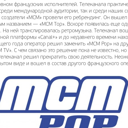
вном французских исполнителей. Телеканала практич
среди международной аудитории, так и среди наших с
у создатели «МСМ» провели его ребрендинг. Он вышел
ым названием — «МСМ Тор». Вскоре появилась еще од
. На ней транслировалась ретромузыка. Телеканал во
ной платформы «Canal+» и до недавнего времени нахо
ущего года оператор решил заменить «МСМ Рор» на др
 TV». С чем связано это решение пока не известно, н
телеканал решил прекратить свою деятельность. Неож
ытом виде и вошел в состав другого французского опе