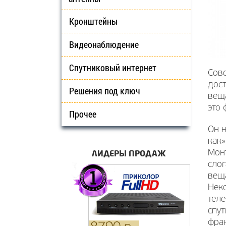
Кронштейны
Видеонаблюдение
Спутниковый интернет
Совс
дост
Решения под ключ
вещ
это 
Прочее
Он 
как»
ЛИДЕРЫ ПРОДАЖ
Монт
сло
веща
Неко
теле
спу
фран