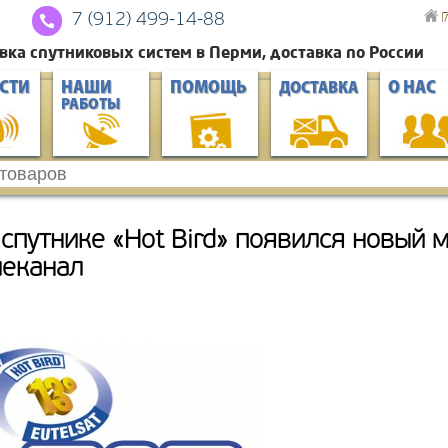
Г
7 (912) 4
99-14-88
вка спутниковых систем в Перми, доставка по России
СТИ
НАШИ
ПОМОЩЬ
О НАС
ДОСТАВКА
РАБОТЫ
 спутнике «Hot Bird» появился новый 
леканал