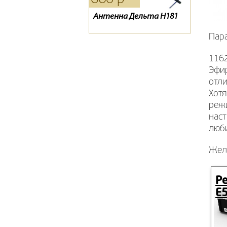
Антенна Дельта Н181
Конвертор спутниковый
D-Сolor 1301HD
GI-204S
Пар
1162
Эфир
отли
Хотя
режи
нас
люб
Жел
Ре
E