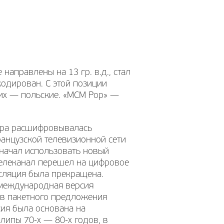
направлены на 13 гр. в.д., стал
кодирован. С этой позиции
них — польские. «MCM Pop» —
тура расшифровывалась
ранцузской телевизионной сети
 начал использовать новый
телеканал перешел на цифровое
нсляция была прекращена.
ь международная версия
тав пакетного предложения
ия была основана на
липы 70-х — 80-х годов, в