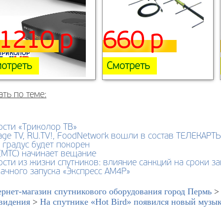
1210 р
660 р
отреть
Смотреть
ать по теме:
ости «Триколор ТВ»
age TV, RU.TV!, FoodNetwork вошли в состав ТЕЛЕКАРТ
 градус будет покорен
(МТС) начинает вещание
сти из жизни спутников: влияние санкций на сроки за
ачного запуска «Экспресс АМ4Р»
рнет-магазин спутникового оборудования город Пермь
видения
>
На спутнике «Hot Bird» появился новый музы