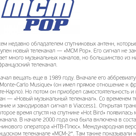
ем недавно обладателем спутниковых антенн, которые 
упен новый телеканал — «MCM Pop». Его сигнал не за
ает много музыкальных каналов, но большинство из 
французский телеканал.
начал вещать еще в 1989 году. Вначале его аббревиа
Monte-Carlo Musique» (он имел прямое отношение к ф
е-Карло). Но потом он приобрел самостоятельность и
ган — «Новый музыкальный телеканал». Со временем 
ние и закодировал сигнал в Viaccess1. Открытая тра
торое время спустя на спутнике «Hot Bird» появилас
канала. В начале 2000 года она была включена в сос
тникового оператора «НТВ-Плюс«. Международная верс
цузском телеканале «МСМ-2″. Там также показывали к