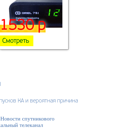
1530 р
Смотреть
Ы
пусков КА и вероятная причина
>
Новости спутникового
кальный телеканал