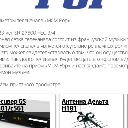
аметры телеканала «MCM Pop»:
3 Ver SR 27500 FEC 3/4
ная сетка телеканала состоит из французской музыки
чием телеканала является отсутствие рекламных роли
 это может свидетельствовать о том, что он осуществ
ме. Как долго телеканал будет вещать в открытом вид
траивайте на прием «МСМ Рор» и наслаждайте просмо
имой музыки.
аем приятного просмотра!
сивер GS
Антенна Дельта
501/c561
Н181