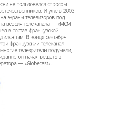
ески не пользовался спросом
оотечественников. И уже в 2003
 на экраны телевизоров под
на версия телеканала — «МСМ
шел в состав французской
дился там. В конце сентября
угой французский телеканал —
о многие телезрители подумали,
иданно он начал вещать в
ратора — «Globecast».