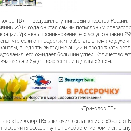
иколор ТВ» — ведущий спутниковый оператор России. 
овины 2014 года он стал самым популярным операторо
рации. Уровень проникновения его услуг составил 2
ены, что если он продолжит работать в том же духе и
еканалы, внедрять выгодные акции и продолжать реа
удования, его ожидает больший успех. Количество ег
ичивается и будет возрастать и в дальнейшем.
«Триколор ТВ»
вно «Триколор ТВ» заключил соглашение с «Эксперт Б
т оформить рассрочку на приобретение комплекта сп