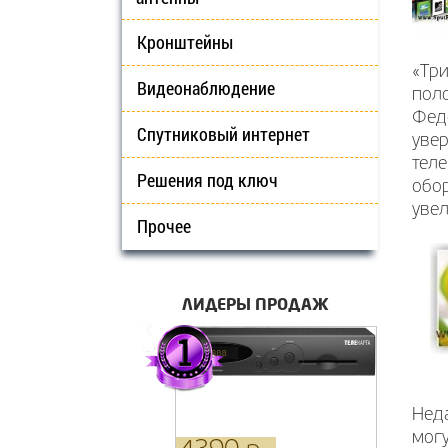
Кронштейны
«Тр
Видеонаблюдение
пол
Феде
Спутниковый интернет
увер
тел
Решения под ключ
обор
увел
Прочее
ЛИДЕРЫ ПРОДАЖ
Неда
могу