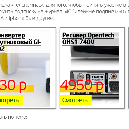
ала «Телекомпас«. Для того, чтобы принять участие в
мить подписку на журнал. «Юбилейные подписчики» по
 Air, Iphone 5s и другие.
онвертер
Ресивер Opentech
утниковый GI-
OHS1 740V
02
30 р
4950 р
отреть
Смотреть
ать по теме: