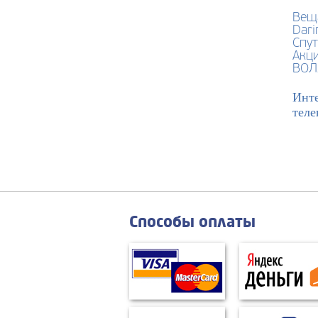
Веща
Dari
Спут
Акци
ВОЛ
Инте
теле
Способы оплаты