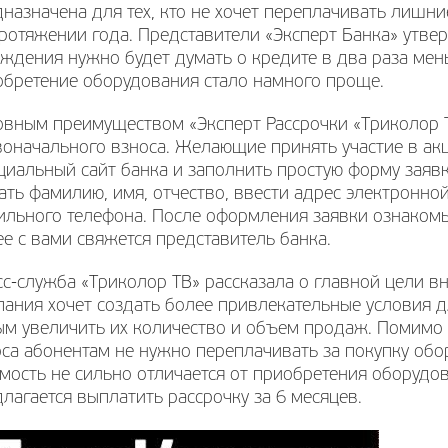
назначена для тех, кто не хочет переплачивать лишн
ротяжении года. Представители «Эксперт Банка» утве
ждения нужно будет думать о кредите в два раза мен
обретение оборудования стало намного проще.
вным преимуществом «Эксперт Рассрочки «Триколор Т
воначального взноса. Желающие принять участие в ак
иальный сайт банка и заполнить простую форму заявк
ать фамилию, имя, отчество, ввести адрес электронн
льного телефона. После оформления заявки ознакомьт
е с вами свяжется представитель банка.
с-служба «Триколор ТВ» рассказала о главной цели в
ания хочет создать более привлекательные условия д
ым увеличить их количество и объем продаж. Помимо 
са абонентам не нужно переплачивать за покупку обо
мость не сильно отличается от приобретения оборудо
лагается выплатить рассрочку за 6 месяцев.