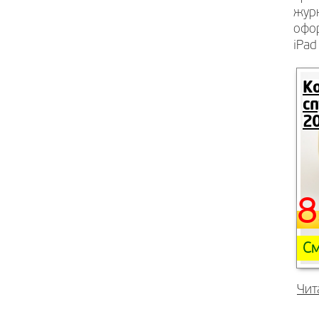
журн
офор
iPad
К
сп
2
8
См
Чит