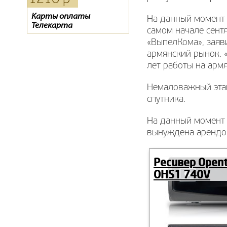
Карты оплаты
Evo 07
Цифровой эфирный
На данный момент 
Телекарта
ресивер SCAN T2-1840HD
самом начале сент
«ВыпелКома», заяви
армянский рынок. 
лет работы на арм
Немаловажный этап
спутника.
На данный момент 
вынуждена арендова
Ресивер Open
OHS1 740V