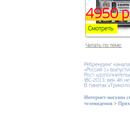
4950 р
Смотреть
Читать по теме:
Ребрендинг канала
«Россия 1» выпусти
Рост «дополнитель
IBC-2013: век 4К не
В пакетах «Трикол
Интернет-магазин с
телевидения
>
Прих