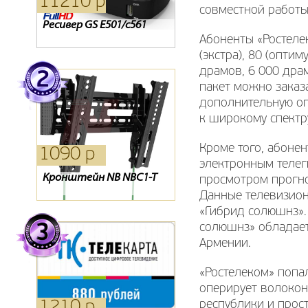
11210 р
8790 р
4610 р
совместной работы
Ресивер GS E501/c561
Ресивер GS U 212 S/B
Ресивер EVO 02
Абоненты «Ростеле
(экстра), 80 (оптим
драмов, 6 000 дра
пакет можно заказ
дополнительную оп
к широкому спектру
Кроме того, абонен
1090 р
760 р
2480 р
электронным телег
Кронштейн NB NBC1-T
Кронштейн DRS-3103
Карта Телекарта
просмотром прогно
Silver
Данные телевизион
«Гибрид солюшнз».
солюшнз» обладает
Армении.
«Ростелеком» попа
оперирует волокон
1210 р
6590 р
1980 р
республики и прос