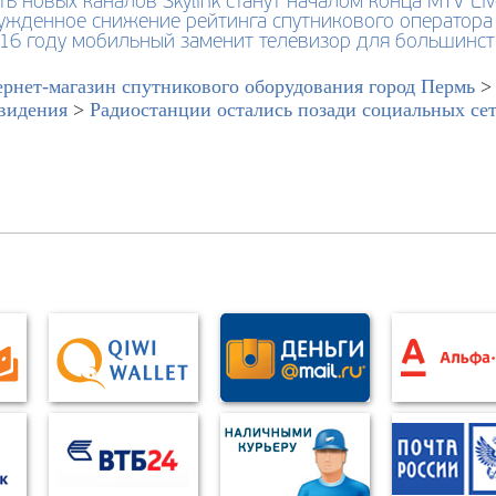
ь новых каналов Skylink станут началом конца MTV Li
ужденное снижение рейтинга спутникового оператора
016 году мобильный заменит телевизор для большинс
рнет-магазин спутникового оборудования город Пермь
видения
>
Радиостанции остались позади социальных се