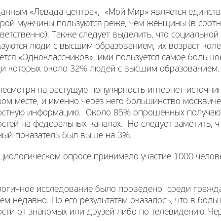
данным «Левада-центра», «Мой Мир» является единств
орой мужчины пользуются реже, чем женщины (в соот
ветственно). Также следует выделить, что социальной
зуются люди с высшим образованием, их возраст колеб
ется «Одноклассников», ими пользуется самое большо
ди которых около 32% людей с высшим образованием.
несмотря на растущую популярность интернет-источни
ом месте, и именно через него большинство москвиче
остную информацию. Около 85% опрошенных получаю
стей на федеральных каналах. Но следует заметить, 
ный показатель был выше на 3%.
циологическом опросе принимало участие 1000 человек
логичное исследование было проведено среди гражд
ем недавно. По его результатам оказалось, что в бол
ости от знакомых или друзей либо по телевидению. 