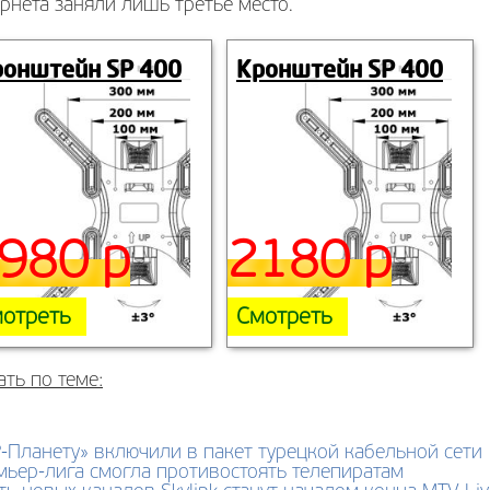
рнета заняли лишь третье место.
ронштейн SP 400
Кронштейн SP 400
980 р
2180 р
отреть
Смотреть
ать по теме:
-Планету» включили в пакет турецкой кабельной сети
ьер-лига смогла противостоять телепиратам