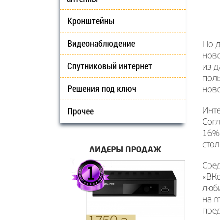
Кронштейны
Видеонаблюдение
По д
ново
Спутниковый интернет
из 
пол
Решения под ключ
ново
Прочее
Инте
Согл
16%
стол
ЛИДЕРЫ ПРОДАЖ
Сре
«ВК
люби
на m
пре