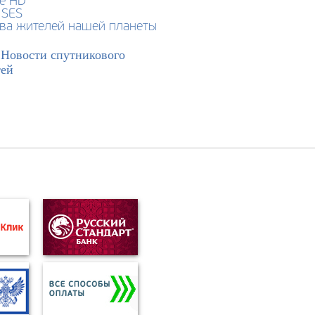
ve HD
 SES
тва жителей нашей планеты
>
Новости спутникового
тей