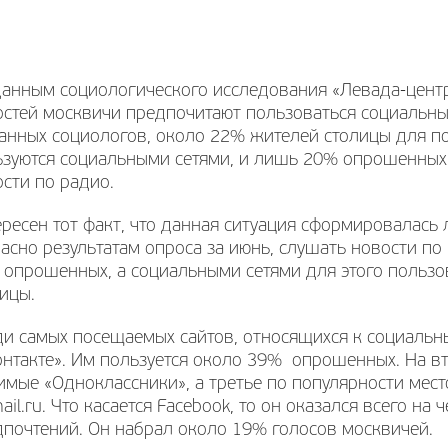
анным социологического исследования «Левада-центр
стей москвичи предпочитают пользоваться социальным
данных социологов, около 22% жителей столицы для 
ьзуются социальными сетями, и лишь 20% опрошенных
сти по радио.
ресен тот факт, что данная ситуация сформировалась 
асно результатам опроса за июнь, слушать новости п
 опрошенных, а социальными сетями для этого польз
ицы.
ди самых посещаемых сайтов, относящихся к социальн
онтакте». Им пользуется около 39% опрошенных. На в
мые «Одноклассники», а третье по популярности мест
ail.ru. Что касается Facebook, то он оказался всего на
дпочтений. Он набрал около 19% голосов москвичей.