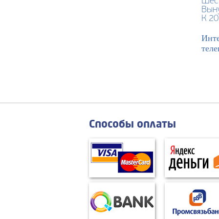
Шест
Вын
К 2
Инте
теле
Способы оплаты