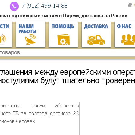
Г
7 (912) 4
99-14-88
вка спутниковых систем в Перми, доставка по России
СТИ
НАШИ
ПОМОЩЬ
О НАС
ДОСТАВКА
РАБОТЫ
глашения между европейскими опера
ностудиями будут тщательно провере