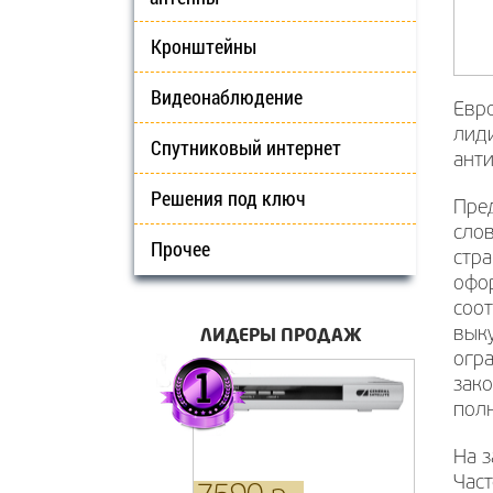
Кронштейны
Видеонаблюдение
Евро
лид
Спутниковый интернет
ант
Решения под ключ
Пред
слов
Прочее
стра
офо
соот
ЛИДЕРЫ ПРОДАЖ
выку
огра
зако
пол
На з
Част