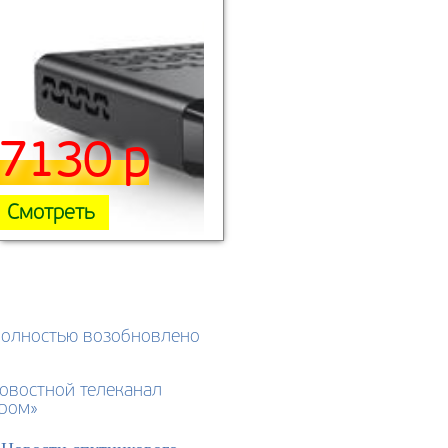
7130 р
Смотреть
полностью возобновлено
овостной телеканал
ером»