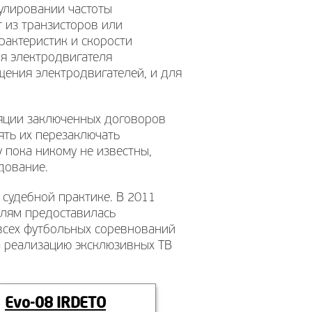
гулировании частоты
т из транзисторов или
рактеристик и скорости
я электродвигателя
щения электродвигателей, и для
уляции заключенных договоров
ять их перезаключать
 пока никому не известны,
дование.
 судебной практике. В 2011
елям предоставилась
всех футбольных соревнований
а реализацию эксклюзивных ТВ
Evo-08 IRDETO