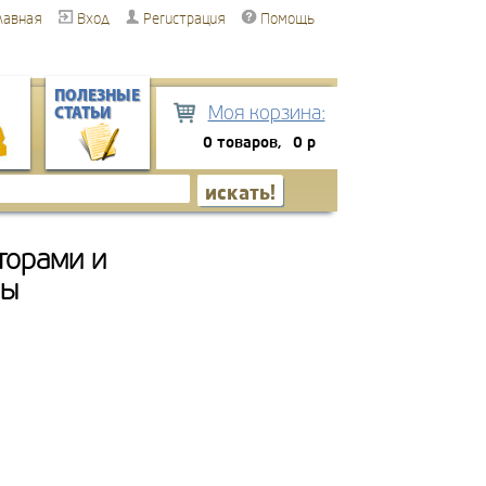
лавная
Вход
Регистрация
Помощь
ПОЛЕЗНЫЕ
Моя корзина:
СТАТЬИ
0 товаров,
0 р
торами и
ны