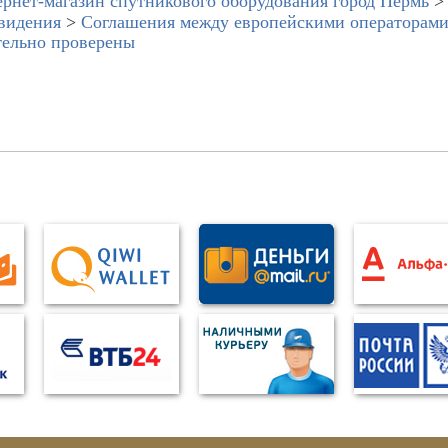
рнет-магазин спутникового оборудования город Пермь
видения
>
Соглашения между европейскими операторами
ельно проверены