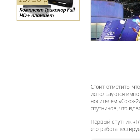
Комплект Триколор Full
Evo 07
Конвертор спутниковый
HD + планшет
GI-204S
Стоит отметить, чт
используются импор
носителем «Союз-2
спутников, что вдв
Первый спутник «Г
его работа тестируе