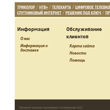
ТРИКОЛОР
НТВ+
ТЕЛЕКАРТА
ЦИФРОВОЕ ТЕЛЕВИ
/
/
/
СПУТНИКОВЫЙ ИНТЕРНЕТ
РЕШЕНИЯ ПОД КЛЮЧ
ПР
/
/
Информация
Обслуживание
клиентов
О нас
Информация о
Карта сайта
доставке
Новости
Помощь
Интернет-магазин спутникового телевидения 2017