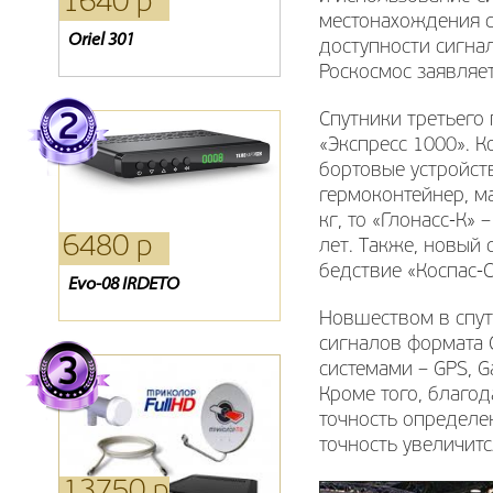
1640 р
2310 р
1210 р
местонахождения с
Oriel 301
Кронштейн ТВ SP 500
Карта Триколор
доступности сигнал
Роскосмос заявляет,
Спутники третьего
«Экспресс 1000». К
бортовые устройств
гермоконтейнер, ма
кг, то «Глонасс-К» 
6480 р
3730 р
2310 р
лет. Также, новый
бедствие «Коспас-С
Evo-08 IRDETO
CAM-модуль Телекарта
Антенна 3G
Новшеством в спут
сигналов формата
системами – GPS, G
Кроме того, благо
точность определе
точность увеличится
13750 р
6590 р
1160 р