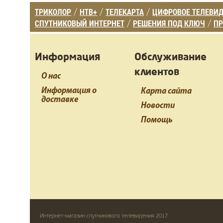
ТРИКОЛОР
НТВ+
ТЕЛЕКАРТА
ЦИФРОВОЕ ТЕЛЕВИ
/
/
/
СПУТНИКОВЫЙ ИНТЕРНЕТ
РЕШЕНИЯ ПОД КЛЮЧ
ПР
/
/
Информация
Обслуживание
клиентов
О нас
Информация о
Карта сайта
доставке
Новости
Помощь
Интернет-магазин спутникового телевидения 2017