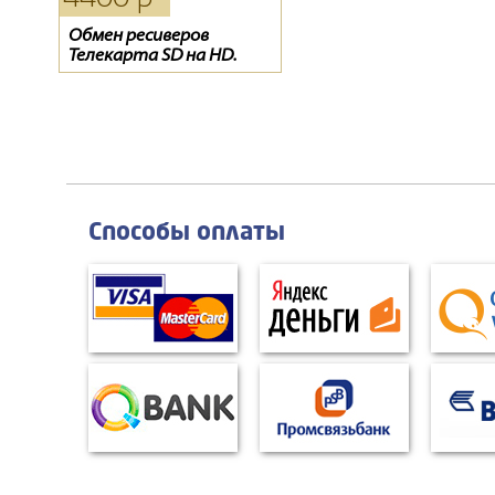
Ресивер Opentech OHS1
Обмен ресиверов
D-COLOR 1002HD mini
740V
Телекарта SD на HD.
Ресивер EVO-07
Способы оплаты