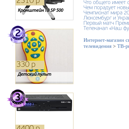
1530 р
2310 р
1090 р
Что общего имеет сп
Чем порадует новы
Ресивер ORIEL 751
Кронштейн ТВ SP 500
Кронштейн SP 400
Чемпионат мира 20
Люксембург и Укра
Первый матч Премь
Телеканал «Наш фу
Интернет-магазин с
телевидения
>
ТВ-р
3080 р
330 р
390 р
Антенна 4g
Детский пульт
Пульт GS 8300 8300N
8300M
4950 р
4400 р
1640 р