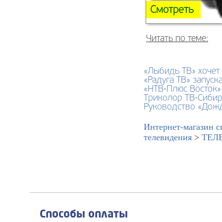
Смотреть
Читать по теме:
«Лыбидь ТВ» хочет
«Радуга ТВ» запуск
«НТВ-Плюс Восток»
Триколор ТВ-Сибир
Руководство «Дожд
Интернет-магазин с
телевидения
>
ТЕЛ
Способы оплаты