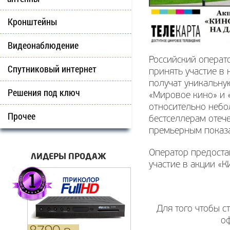
Кронштейны
Видеонаблюдение
Российский операт
Спутниковый интернет
принять участие в 
получат уникальну
Решения под ключ
«Мировое кино» и 
относительно небо
Прочее
бестселлерам отеч
премьерным показа
Оператор предоста
ЛИДЕРЫ ПРОДАЖ
участие в акции «
Для того чтобы с
о