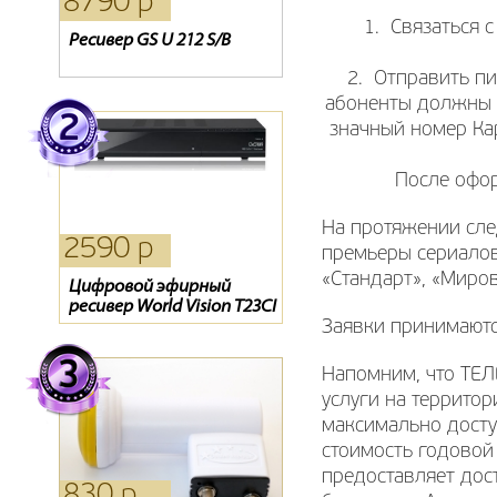
8790 р
4610 р
1410 р
1. Связаться с
Ресивер GS U 212 S/B
Ресивер EVO 02
Oriel 314
2. Отправить пис
абоненты должны у
значный номер Ка
После офор
На протяжении сле
2590 р
1210 р
1090 р
премьеры сериалов 
«Стандарт», «Миро
Цифровой эфирный
Карта Триколор
Кронштейн NB NBC1-T
ресивер World Vision T23CI
Заявки принимаютс
Напомним, что ТЕЛ
услуги на террито
максимально досту
стоимость годовой 
предоставляет дос
830 р
390 р
390 р