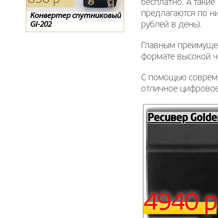
бесплатно. А такие
предлагаются по ни
Конвертер спутниковый
Конвертор спутниковый
Пульт для спутникового
рублей в день).
GI-202
GI-201
ресивера ТЕЛЕКАРТА X80 /
X90, GLOBO X80 / X90
Главным преимущес
формате высокой ч
С помощью совреме
отличное цифровое
Ресивер Golde
4940 р