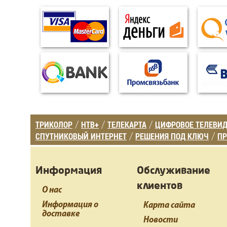
ТРИКОЛОР
НТВ+
ТЕЛЕКАРТА
ЦИФРОВОЕ ТЕЛЕВИ
/
/
/
СПУТНИКОВЫЙ ИНТЕРНЕТ
РЕШЕНИЯ ПОД КЛЮЧ
ПР
/
/
Информация
Обслуживание
клиентов
О нас
Информация о
Карта сайта
доставке
Новости