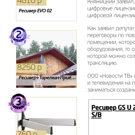
4610 р
4940 р
1420 р
Княжицкий заявил, 
цифровые лицензии
Ресивер EVO 02
Ресивер Golden 1CR
Oriel 311
цифровой лицензии
Как заявил депутат
переговоры по пов
помещении, которо
оборудования, то о
которой можно соз
трансляцию.
8250 р
2040 р
15940 р
ООО «Новости ТВ» 
Ресивер Lans dtr-100
Комплект Kitenet
Ресивер+Тарелка+Приёмник
и телевидения на 
заниматься создан
Ресивер GS U 
S/B
760 р
880 р
0 р