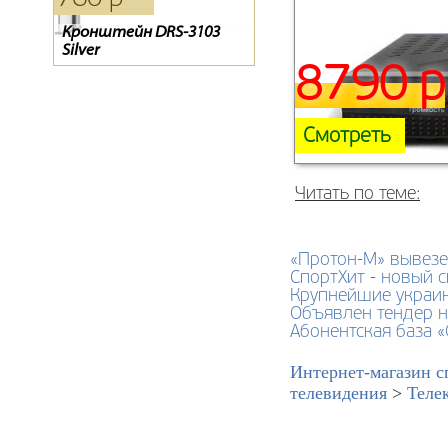
Кронштейн DRS-3103
Тарелка Супрал 0.6
Обмен «0»
Silver
8790 р
Смотреть
Читать по теме:
«Протон-М» вывезе
СпортХит - новый 
Крупнейшие украин
Объявлен тендер н
Абонентская база 
Интернет-магазин с
телевидения
>
Теле