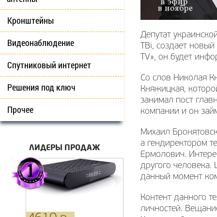
Кронштейны
Депутат украинско
Видеонаблюдение
TВi, создает новы
TV», он будет инф
Спутниковый интернет
Со слов Николая К
Решения под ключ
Княжицкая, которо
занимал пост глав
Прочее
компании и он зай
Михаил Бронятовск
а гендиректором т
ЛИДЕРЫ ПРОДАЖ
Ермолович. Интере
другого человека. 
данный момент кома
Контент данного те
личностей. Вещание