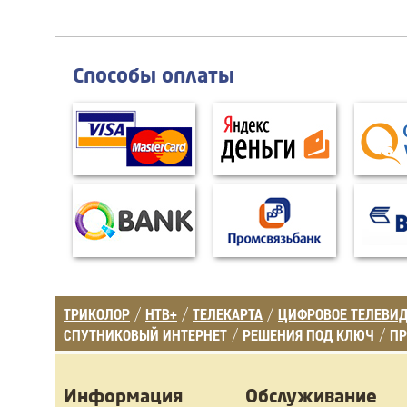
Способы оплаты
ТРИКОЛОР
НТВ+
ТЕЛЕКАРТА
ЦИФРОВОЕ ТЕЛЕВИ
/
/
/
СПУТНИКОВЫЙ ИНТЕРНЕТ
РЕШЕНИЯ ПОД КЛЮЧ
ПР
/
/
Информация
Обслуживание