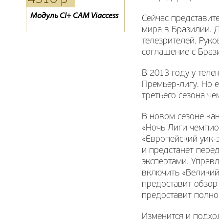
Модуль CI+ CAM Viaccess
Evo 07
Конвертор спутниковый
Сейчас представит
GI-201
мира в Бразилии. 
телезрителей. Руко
соглашение с Браз
В 2013 году у теле
Премьер-лигу. Но 
третьего сезона ч
В новом сезоне ка
«Ночь Лиги чемпион
«Европейский уик-
и предстанет пере
экспертами. Управ
включить «Великий
предоставит обзор
предоставит полно
Изменится и подход