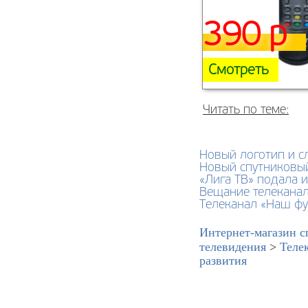
390 р
Смотреть
Читать по теме:
Новый логотип и с
Новый спутниковый
«Лига ТВ» подала и
Вещание телеканала
Телеканал «Наш фу
Интернет-магазин с
телевидения
>
Теле
развития