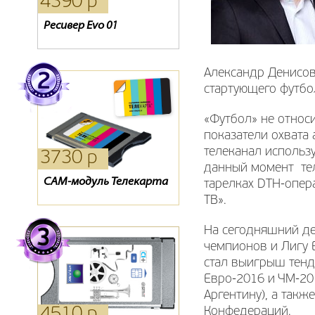
4390 р
4940 р
15940 р
Ресивер Evo 01
Ресивер Golden 1CR
Комплект Kitenet
Александр Денисов
стартующего футбо
«Футбол» не относ
показатели охвата 
телеканал использ
3730 р
1210 р
2310 р
данный момент теле
CAM-модуль Телекарта
Карты оплаты
Антенна 3G
тарелках DTH-опера
Телекарта
ТВ».
На сегодняшний де
чемпионов и Лигу 
стал выигрыш тенд
Евро-2016 и ЧМ-20
Аргентину), а так
4510 р
6590 р
390 р
Конфедераций.