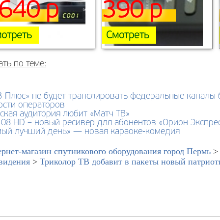
640 р
390 р
отреть
Смотреть
ать по теме:
В-Плюс» не будет транслировать федеральные каналы 
ости операторов
ская аудитория любит «Матч ТВ»
08 HD – новый ресивер для абонентов «Орион Экспре
мый лучший день» — новая караоке-комедия
рнет-магазин спутникового оборудования город Пермь
видения
>
Триколор ТВ добавит в пакеты новый патрио