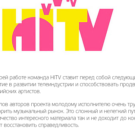
оей работе команда HITV ставит перед собой следующи
стие в развитии телеиндустрии и способствовать про
ийских артистов.
лов авторов проекта молодому исполнителю очень тр
орить музыкальный рынок. Это сложный и нелегкий пу
чество интересного материала так и не доходит до ко
т восстановить справедливость.