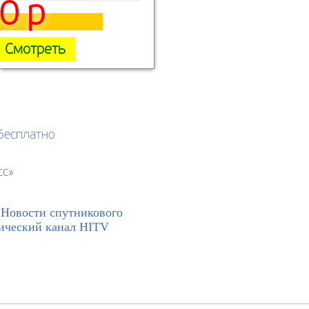
0 р
Смотреть
бесплатно
сс»
>
Новости спутникового
тический канал HITV