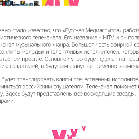
вно стало известно, что «Русская Медиагруппа» работ
иотического телеканала. Его название – HITV и он поя
канал музыкального жанра. Большая часть эфирной се
оклипы молодых и талантливых исполнителей, которые
табном проекте. Основной упор будет сделан на перс
нию создателей, в будущем станут непременно знамен
 будет транслировать клипы отечественных исполнител
омниться российским слушателям. Телеканал поможет
у. Здесь будут представлены все восходящие звезды, 
ирами.