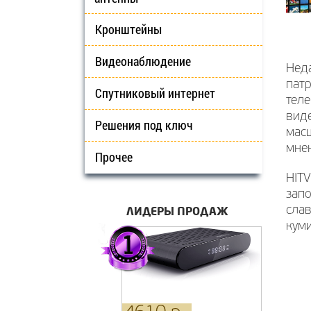
Кронштейны
Видеонаблюдение
Неда
патр
Спутниковый интернет
теле
виде
Решения под ключ
масш
мне
Прочее
HITV
зап
ЛИДЕРЫ ПРОДАЖ
слав
кум