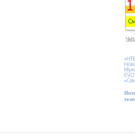
1
См
Чит
«НТ
Нов
Муж
EVO 
«Са
Инте
теле