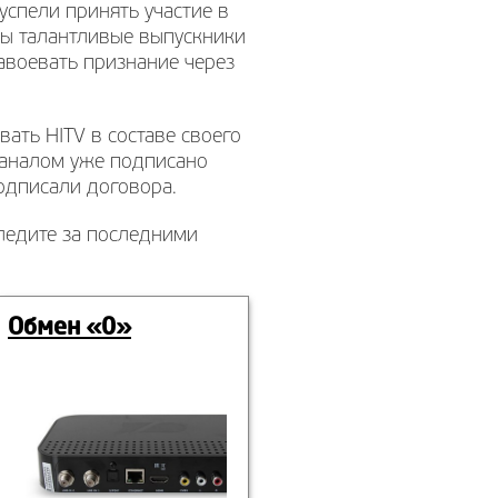
успели принять участие в
ены талантливые выпускники
авоевать признание через
ать HITV в составе своего
каналом уже подписано
одписали договора.
Следите за последними
Обмен «0»