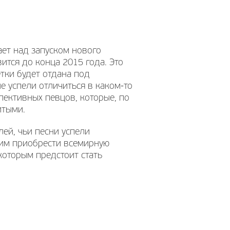
ает над запуском нового
вится до конца 2015 года. Это
тки будет отдана под
 успели отличиться в каком-то
пективных певцов, которые, по
итыми.
ей, чьи песни успели
 им приобрести всемирную
которым предстоит стать