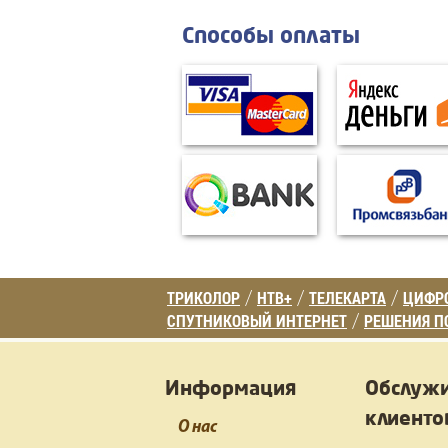
Способы оплаты
ТРИКОЛОР
НТВ+
ТЕЛЕКАРТА
ЦИФРО
/
/
/
СПУТНИКОВЫЙ ИНТЕРНЕТ
РЕШЕНИЯ П
/
Информация
Обслуж
клиенто
О нас