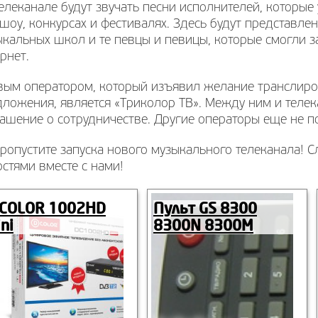
елеканале будут звучать песни исполнителей, которые 
шоу, конкурсах и фестивалях. Здесь будут представл
кальных школ и те певцы и певицы, которые смогли з
рнет.
ым оператором, который изъявил желание транслиров
дложения, является «Триколор ТВ». Между ним и теле
ашение о сотрудничестве. Другие операторы еще не п
ропустите запуска нового музыкального телеканала! 
стями вместе с нами!
-COLOR 1002HD
Пульт GS 8300
ni
8300N 8300M