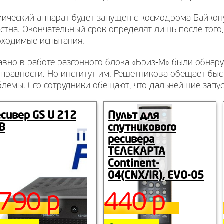
ический аппарат будет запущен с космодрома Байкону
стна. Окончательный срок определят лишь после того,
бходимые испытания.
авно в работе разгонного блока «Бриз-М» были обна
правности. Но институт им. Решетникова обещает бы
лемы. Его сотрудники обещают, что дальнейшие запус
сивер GS U 212
Пульт для
B
спутникового
ресивера
ТЕЛЕКАРТА
Continent-
04(CNX/IR), EVO-05
790 р
440 р