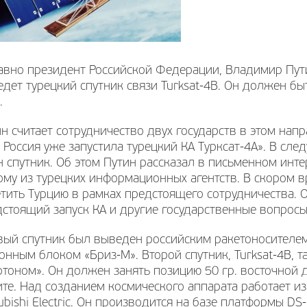
вно президент Российской Федерации, Владимир Путин
дет турецкий спутник связи Turksat-4В. Он должен б
.
н считает сотрудничество двух государств в этом нап
 Россия уже запустила турецкий КА Турксат-4А». В сл
 спутник. Об этом Путин рассказал в письменном инт
му из турецких информационных агентств. В скором 
тить Турцию в рамках предстоящего сотрудничества. 
стоящий запуск КА и другие государственные вопросы
вый спутник был выведен российским ракетоносителе
онным блоком «Бриз-М». Второй спутник, Turksat-4В, 
тоном». Он должен занять позицию 50 гр. восточной 
те. Над созданием космического аппарата работает и
ubishi Electric. Он производится на базе платформы DS