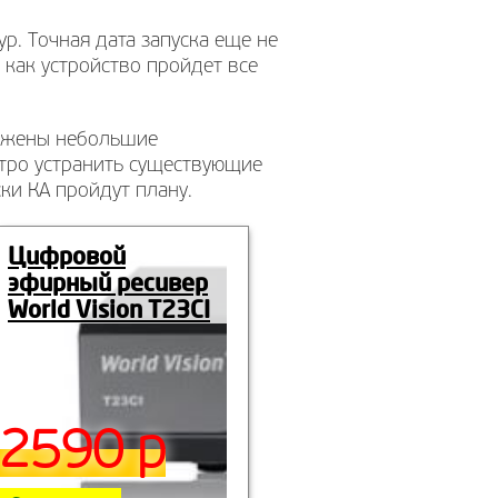
р. Точная дата запуска еще не
 как устройство пройдет все
ружены небольшие
стро устранить существующие
ки КА пройдут плану.
Цифровой
эфирный ресивер
World Vision T23CI
2590 р