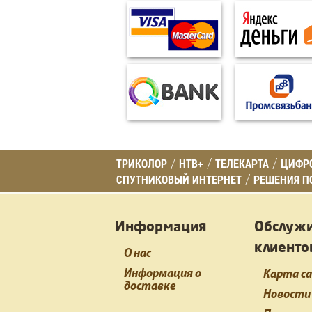
ТРИКОЛОР
НТВ+
ТЕЛЕКАРТА
ЦИФРО
/
/
/
СПУТНИКОВЫЙ ИНТЕРНЕТ
РЕШЕНИЯ П
/
Информация
Обслуж
клиенто
О нас
Информация о
Карта с
доставке
Новости