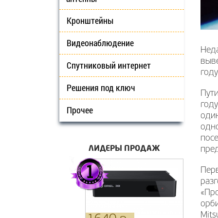
Кронштейны
Видеонаблюдение
Неда
выве
Спутниковый интернет
году
Решения под ключ
Пути
году
Прочее
один
одно
посе
ЛИДЕРЫ ПРОДАЖ
пред
Пер
разг
«Про
орби
Mits