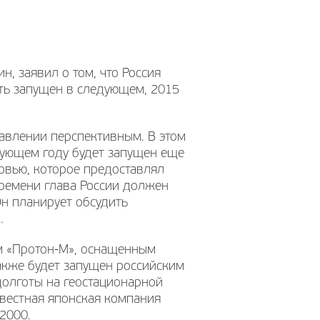
, заявил о том, что Россия
ыть запущен в следующем, 2015
равлении перспективным. В этом
едующем году будет запущен еще
ервью, которое предоставлял
времени глава России должен
Он планирует обсудить
.
м «Протон-М», оснащенным
также будет запущен российским
долготы на геостационарной
звестная японская компания
-2000.