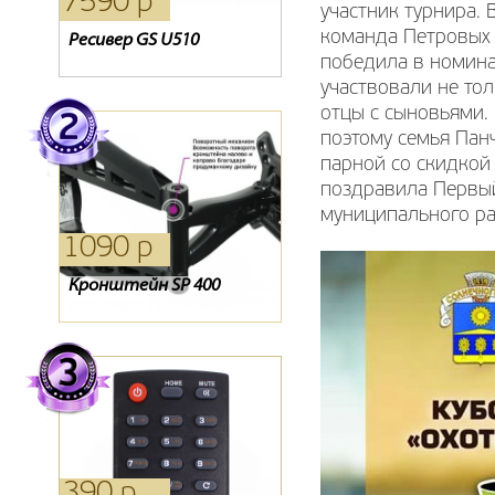
7590 р
2040 р
1210 р
участник турнира.
команда Петровых 
Ресивер GS U510
Ресивер Lans dtr-100
Карта Триколор
победила в номина
участвовали не то
отцы с сыновьями.
поэтому семья Пан
парной со скидкой
поздравила Первый
муниципального ра
1090 р
1980 р
390 р
Кронштейн SP 400
Антенна Locus L 3021
Пульт для спутникового
ресивера ТЕЛЕКАРТА X80 /
X90, GLOBO X80 / X90
390 р
1640 р
0 р