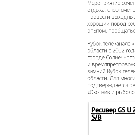
Мероприятие сочета
отдыха. спортсмены
провести выходные
хороший повод соб
опытом, пообщатьс
Кубок телеканала 
области с 2012 год
городе Солнечногор
и времяпрепровожд
зимний Кубок теле
области. Для многи
подтверждается ра
«Охотник и рыболо
Ресивер GS U 
S/B