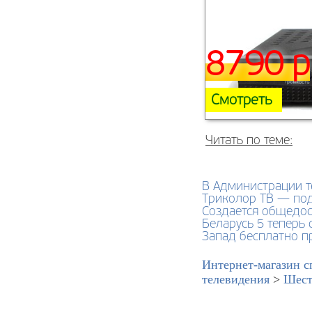
8790 р
Смотреть
Читать по теме:
В Администрации 
Триколор ТВ — под
Создается общедос
Беларусь 5 теперь 
Запад бесплатно п
Интернет-магазин с
телевидения
>
Шест