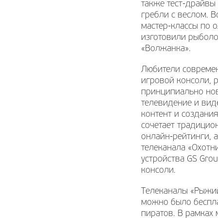
также тест-драйвы
гребли с веслом. 
мастер-классы по 
изготовили рыболо
«Волжанка».
Любители современ
игровой консоли, р
принципиально нов
телевидение и вид
контент и создани
сочетает традицио
онлайн-рейтинги, 
телеканала «Охотн
устройства GS Gro
консоли.
Телеканалы «Рыжий
можно было беспла
пиратов. В рамках