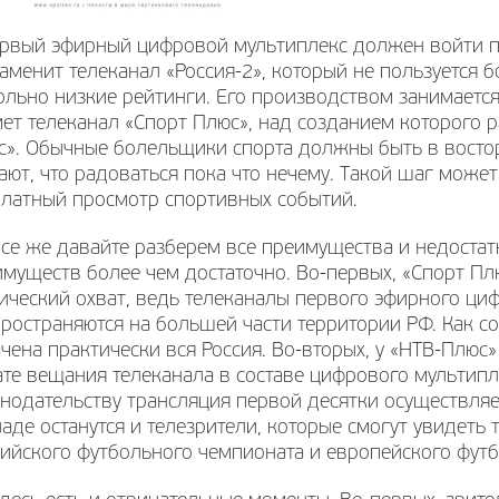
ервый эфирный цифровой мультиплекс должен войти 
аменит телеканал «Россия-2», который не пользуется
льно низкие рейтинги. Его производством занимается
ет телеканал «Спорт Плюс», над созданием которого 
с». Обычные болельщики спорта должны быть в восто
ают, что радоваться пока что нечему. Такой шаг может
платный просмотр спортивных событий.
се же давайте разберем все преимущества и недостат
муществ более чем достаточно. Во-первых, «Спорт П
ический охват, ведь телеканалы первого эфирного ци
ространяются на большей части территории РФ. Как 
чена практически вся Россия. Во-вторых, у «НТВ-Плюс
те вещания телеканала в составе цифрового мультипле
нодательству трансляция первой десятки осуществляетс
аде останутся и телезрители, которые смогут увидеть
ийского футбольного чемпионата и европейского футб