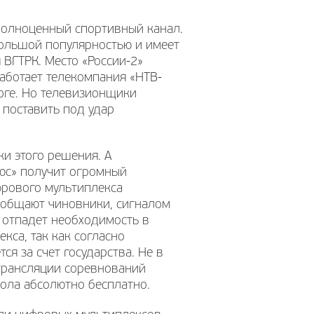
полноценный спортивный канал.
 большой популярностью и имеет
 ВГТРК. Место «России-2»
работает телекомпания «НТВ-
рге. Но телевизионщики
 поставить под удар
ки этого решения. А
люс» получит огромный
фрового мультиплекса
сообщают чиновники, сигналом
» отпадет необходимость в
кса, так как согласно
я за счет государства. Не в
 трансляции соревнований
ола абсолютно бесплатно.