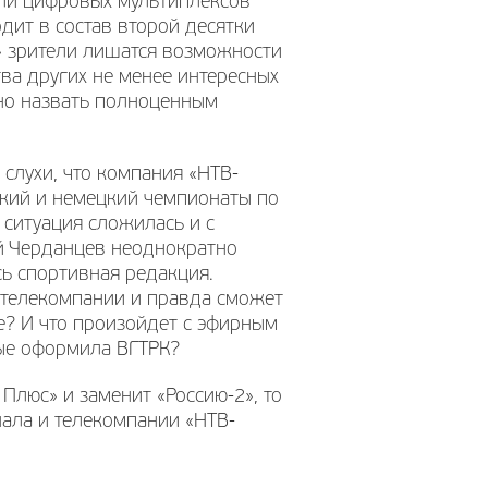
ели цифровых мультиплексов
дит в состав второй десятки
2» зрители лишатся возможности
ва других не менее интересных
жно назвать полноценным
 слухи, что компания «НТВ-
ский и немецкий чемпионаты по
 ситуация сложилась и с
ий Черданцев неоднократно
сь спортивная редакция.
 телекомпании и правда сможет
е? И что произойдет с эфирным
ые оформила ВГТРК?
Плюс» и заменит «Россию-2», то
нала и телекомпании «НТВ-