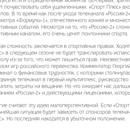
десь есть и отрицательные моменты. Во-первых, зрит
т почувствовать себя ущемленными. «Спорт Плюс» вхо
лов. В то время как после ухода телеканала «Россия-
мотра «Формулы-1», отечественного хоккея и множест
тивных событий. Несмотря на то, что «Россию-2» сло
тивным каналом, его очень ценят поклонники спорта.
ая сложность заключается в спортивных правах. Ходят
с» в следующем сезоне не будет транслировать испан
олу из-за того, что может лишиться прав. Неизвестная
зом игр российского первенства. Комментатор Георг
инал о финансовых трудностях, с которыми столкнула
двинув телеканал в первый мультиплекс, руководство
атить затраты на вещание. Но что ожидает нас дальш
анием «России-2» и действующими лицензиями, котор
ие считают эту идею малоперспективной. Если «Спорт 
нейшая ситуация будет зависеть от спонсоров телека
с». Но последняя находится в убыточном положении.