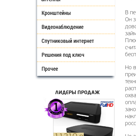
Кронштейны
В п
Он з
Видеонаблюдение
дово
займ
Спутниковый интернет
Плю
счит
Решения под ключ
бес
Прочее
Но в
преи
техн
расп
ЛИДЕРЫ ПРОДАЖ
охва
опла
зако
накл
росс