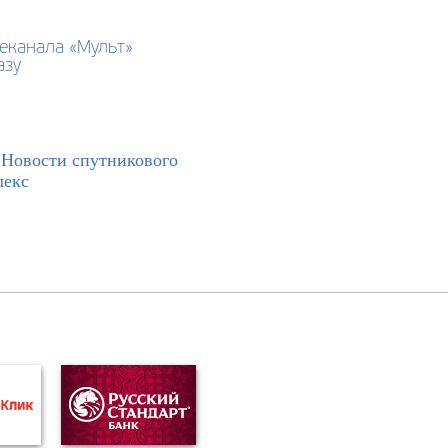
еканала «Мульт»
азу
>
Новости спутникового
лекс