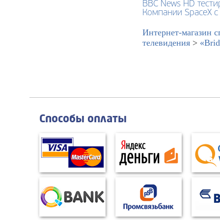
BBC News HD тестир
Компании SpaceX с
Интернет-магазин с
телевидения
>
«Bri
Способы оплаты