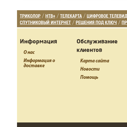
ТРИКОЛОР
НТВ+
ТЕЛЕКАРТА
ЦИФРОВОЕ ТЕЛЕВИ
/
/
/
СПУТНИКОВЫЙ ИНТЕРНЕТ
РЕШЕНИЯ ПОД КЛЮЧ
ПР
/
/
Информация
Обслуживание
клиентов
О нас
Информация о
Карта сайта
доставке
Новости
Помощь