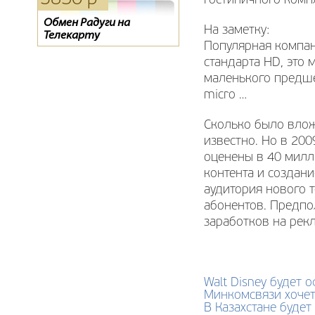
гостиничного комп
Обмен Радуги на
D-Сolor 1301HD
Обмен «0»
На заметку:
Телекарту
Популярная компан
стандарта HD, это
маленького предше
micro …
Сколько было вложе
известно. Но в 200
оценены в 40 милл
контента и создани
аудитория нового 
абонентов. Предпо
заработков на рек
Walt Disney будет
Минкомсвязи хочет
В Казахстане будет