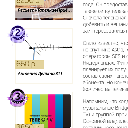
8250 р
6480 р
1980 р
года. Он предостав
Evo-08 IRDETO
Антенна Locus L 3021
Ресивер+Тарелка+Приёмник
также сетку телек
Сначала телеканал 
добавить и вешани
заинтересовались 
Стало известно, ч
на спутнике Astra
оператором SES и 
660 р
280 р
1090 р
Нидерландах, Финля
планирует их полу
Антенна Дельта 311
Пульт RC41I-T2-02
Тарелка Супрал 0.8
состав своих паке
абонента. Но конеч
(количества телекан
Напомним, что хол
музыкальные Bridge
TV) и группой про
Основной владелец
3850 р
1750 р
0 р