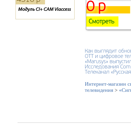
0 р
Модуль CI+ CAM Viaccess
Пульт для спутникового
Обмен Радуги на
ресивера ТЕЛЕКАРТА
Телекарту
BigSAT Golden 1 CR
Смотреть
Как выглядит обно
ОТТ и цифровое тел
«Marusys» выпусти
Исследования ComN
Телеканал «Русска
Интернет-магазин с
телевидения
>
«Сиг