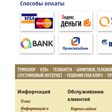
Способы оплаты
ТРИКОЛОР
НТВ+
ТЕЛЕКАРТА
ЦИФРОВОЕ ТЕЛЕВИ
/
/
/
СПУТНИКОВЫЙ ИНТЕРНЕТ
РЕШЕНИЯ ПОД КЛЮЧ
ПР
/
/
Информация
Обслуживание
клиентов
О нас
Информация о
Карта сайта