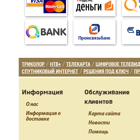
ТРИКОЛОР
НТВ+
ТЕЛЕКАРТА
ЦИФРОВОЕ ТЕЛЕВИ
/
/
/
СПУТНИКОВЫЙ ИНТЕРНЕТ
РЕШЕНИЯ ПОД КЛЮЧ
ПР
/
/
Информация
Обслуживание
клиентов
О нас
Информация о
Карта сайта
доставке
Новости
Помощь