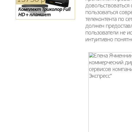
довольствоваться 
Комплект Триколор Full
Тарелка Супрал 0.6
D-COLOR 1002HD mini
пользоваться совр
HD + планшет
телеконтента по с
должен предоставл
пользователи не и
интуитивно понятн