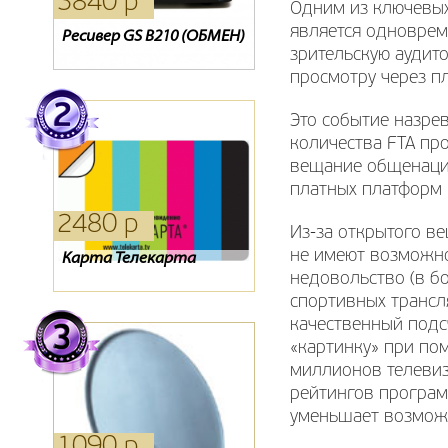
3840 р
1320 р
2040 р
Одним из ключевых
является одноврем
Ресивер GS B210 (ОБМЕН)
Ресивер Oriel 303
Ресивер Lans dtr-100
зрительскую аудит
просмотру через п
Это событие назре
количества FTA пр
вещание общенацио
платных платформ 
2480 р
0 р
280 р
Из-за открытого в
не имеют возможно
Карта Телекарта
Карта доступа Триколор
Пульт RC41I-T2-02
недовольство (в б
спортивных трансл
качественный подс
«картинку» при по
миллионов телевиз
рейтингов програм
уменьшает возможн
1090 р
440 р
4400 р