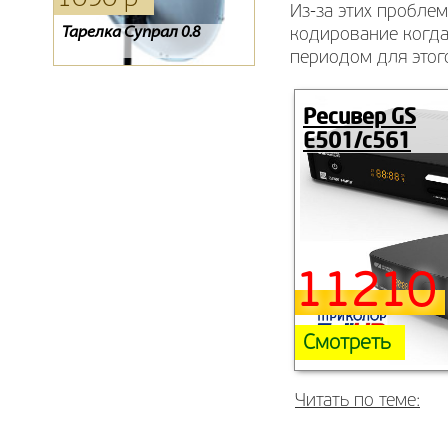
Из-за этих пробле
Тарелка Супрал 0.8
Пульт для спутникового
Обмен ресиверов
кодирование когда
ресивера ТЕЛЕКАРТА
Телекарта SD на HD.
периодом для этого
Continent-04(CNX/IR), EVO-
Ресивер EVO-07
05
Ресивер GS
E501/c561
11210 
Смотреть
Читать по теме: