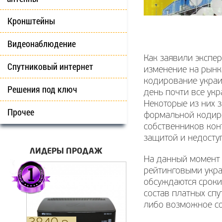
Кронштейны
Видеонаблюдение
Как заявили экспе
Спутниковый интернет
изменение на рынке
кодирование украи
Решения под ключ
день почти все ук
Некоторые из них з
Прочее
формальной кодиро
собственников кон
защитой и недосту
ЛИДЕРЫ ПРОДАЖ
На данный момент
рейтинговыми укра
обсуждаются сроки
состав платных спу
либо возможное со