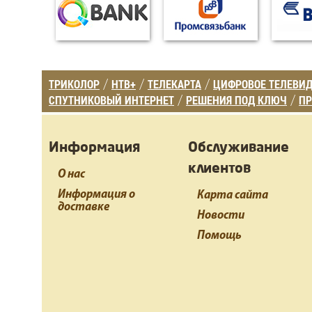
ТРИКОЛОР
НТВ+
ТЕЛЕКАРТА
ЦИФРОВОЕ ТЕЛЕВИ
/
/
/
СПУТНИКОВЫЙ ИНТЕРНЕТ
РЕШЕНИЯ ПОД КЛЮЧ
ПР
/
/
Информация
Обслуживание
клиентов
О нас
Информация о
Карта сайта
доставке
Новости
Помощь