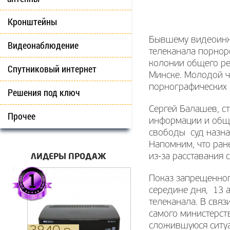
Кронштейны
Бывшему видеоинже
Видеонаблюдение
телеканала порнор
колонии общего ре
Спутниковый интернет
Минске. Молодой ч
порнографических 
Решения под ключ
Сергей Балашев, с
Прочее
информации и общ
свободы суд назна
Напомним, что ран
ЛИДЕРЫ ПРОДАЖ
из-за расставания 
Показ запрещенног
середине дня, 13 
телеканала. В свя
самого министерст
сложившуюся ситу