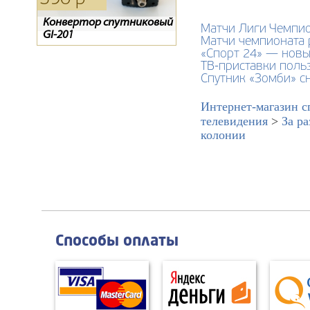
Конвертор спутниковый
Обмен ресиверов
Обмен Радуги на
Матчи Лиги Чемпио
GI-201
Телекарта SD на HD.
Телекарту
Матчи чемпионата 
Ресивер EVO-07
«Спорт 24» — новы
ТВ-приставки поль
Спутник «Зомби» с
Интернет-магазин с
телевидения
>
За р
колонии
Способы оплаты