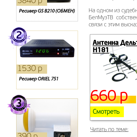
3840 р
1750 р
1270 р
На одном из судеб
Ресивер GS B210 (ОБМЕН)
Oriel 793
Oriel 202
БелМузТВ собствен
связи с этим выск
Антенна Дель
Н181
1530 р
1210 р
1090 р
Ресивер ORIEL 751
Карта Триколор
Кронштейн NB NBC1-T
660 р
Смотреть
Читать по теме:
390 р
4400 р
3850 р