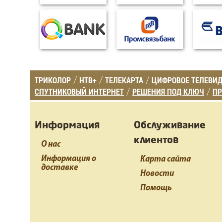
ТРИКОЛОР
НТВ+
ТЕЛЕКАРТА
ЦИФРОВОЕ ТЕЛЕВИ
/
/
/
СПУТНИКОВЫЙ ИНТЕРНЕТ
РЕШЕНИЯ ПОД КЛЮЧ
ПР
/
/
Информация
Обслуживание
клиентов
О нас
Информация о
Карта сайта
доставке
Новости
Помощь