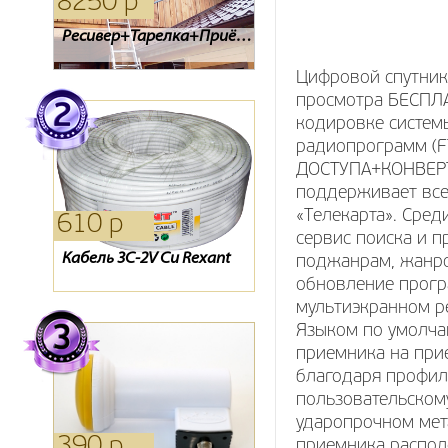
8250 р
1090 р
1090 р
Кронштейн диагонали
Кронштейн SP 400
Ресивер+Тарелка+Приёмник
32-42
Цифровой спутник
просмотра БЕСПЛАТ
кодировке систем
радиопрограмм (F
ДОСТУПА+КОНВЕРТ
поддерживает все
«Телекарта». Сред
610 р
1210 р
1160 р
сервис поиска и 
Кабель 3С-2V Cu Rexant
Кабель RG-59U Rexant
Конвертор спутниковый
поджанрам, жанро
GI-204S
обновление програ
мультиэкранном р
Языком по умолча
приемника на при
благодаря профил
пользовательском
ударопрочном мет
390 р
3850 р
1980 р
приемника распол