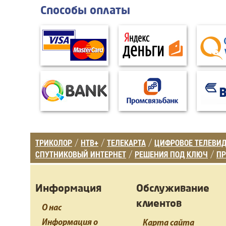
Способы оплаты
ТРИКОЛОР
НТВ+
ТЕЛЕКАРТА
ЦИФРОВОЕ ТЕЛЕВИ
/
/
/
СПУТНИКОВЫЙ ИНТЕРНЕТ
РЕШЕНИЯ ПОД КЛЮЧ
ПР
/
/
Информация
Обслуживание
клиентов
О нас
Информация о
Карта сайта