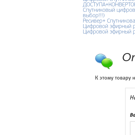
ДОСТУПА+КОНВЕРТОР+
Спутниковый цифрово
выбор!!!)
Ресивер+ Спутникова
Цифровой эфирный ре
Цифровой эфирный ре
О
К этому товару 
Н
Ва