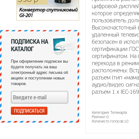
цифровой дисплей
Конвертор спутниковый
Обмен Радуги на
Цифровой эфирный
которое определя
GI-201
Телекарту
ресивер SCAN T2-1840HD
пользователь дол
Высокочастотный 
удаленный телеви
ПОДПИСКА НА
безопасен в испо
КАТАЛОГ
сертификации ГОС
сертификатом. На
При оформлении подписки вы
перехода в режим
будете получать на ваш
расположены: Встр
электронный адрес письма об
разъем (тип «мам
акциях и поступлении новых
товаров.
аудио/видео сигн
разъем 1 х IEC-16
Категория:
Телекарта
Рейтинг:
0
Количесто голосов:
10