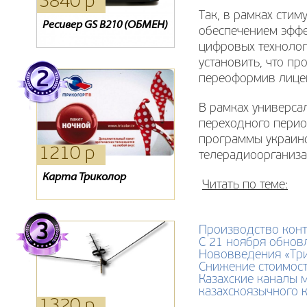
3840 р
1270 р
2040 р
Так, в рамках стим
Ресивер GS B210 (ОБМЕН)
Oriel 202
Ресивер Lans dtr-100
обеспечением эффе
цифровых технолог
установить, что п
переоформив лице
В рамках универса
переходного перио
программы украин
1210 р
1090 р
0 р
телерадиоорганиза
Карта Триколор
Кронштейн NB NBC1-T
Карта доступа Триколор
Читать по теме:
Производство конт
С 21 ноября обнов
Нововведения «Тр
Снижение стоимост
Казахские каналы 
казахскоязычного 
1320 р
660 р
390 р