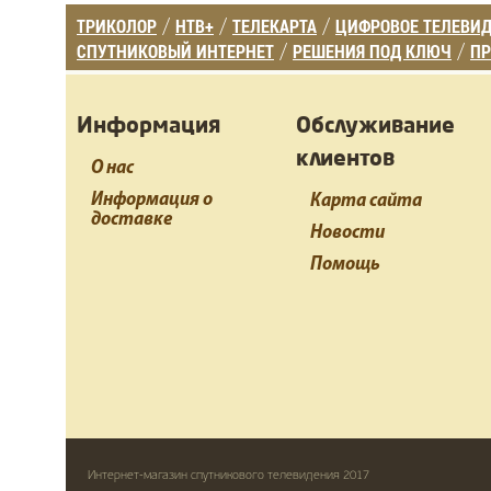
ТРИКОЛОР
НТВ+
ТЕЛЕКАРТА
ЦИФРОВОЕ ТЕЛЕВИ
/
/
/
СПУТНИКОВЫЙ ИНТЕРНЕТ
РЕШЕНИЯ ПОД КЛЮЧ
ПР
/
/
Информация
Обслуживание
клиентов
О нас
Информация о
Карта сайта
доставке
Новости
Помощь
Интернет-магазин спутникового телевидения 2017