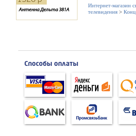
Интернет-магазин с
Антенна Дельта 381А
Антенна Дельта Н181
Пульт для спутникового
телевидения
>
Конц
ресивера ТЕЛЕКАРТА
BigSAT Golden 1 CR
Способы оплаты