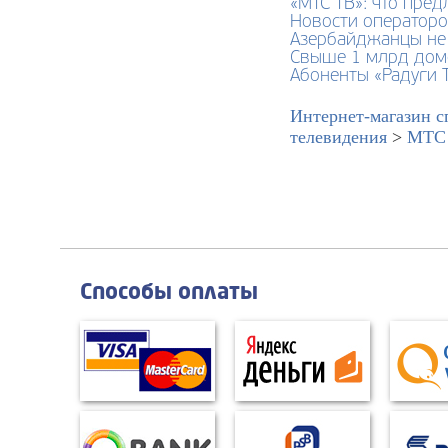
«МТС ТВ»: что пред
Новости операторо
Азербайджанцы не х
Свыше 1 млрд дом
Абоненты «Радуги 
Интернет-магазин с
телевидения
>
МТС 
Способы оплаты