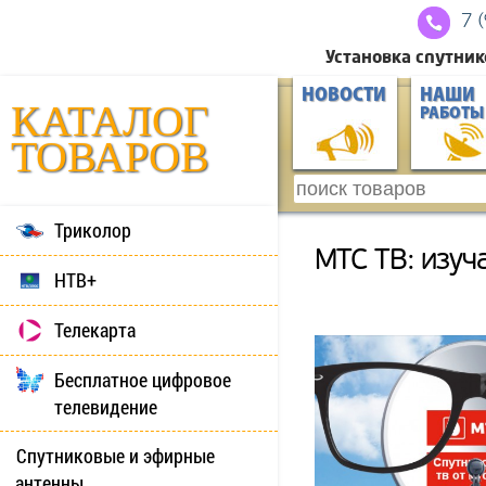
7 
Установка спутник
НОВОСТИ
НАШИ
КАТАЛОГ
РАБОТЫ
ТОВАРОВ
Триколор
МТС ТВ: изуч
НТВ+
Телекарта
Бесплатное цифровое
телевидение
Спутниковые и эфирные
антенны