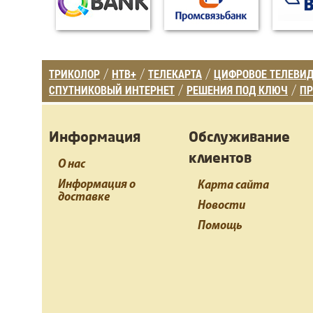
ТРИКОЛОР
НТВ+
ТЕЛЕКАРТА
ЦИФРОВОЕ ТЕЛЕВИ
/
/
/
СПУТНИКОВЫЙ ИНТЕРНЕТ
РЕШЕНИЯ ПОД КЛЮЧ
ПР
/
/
Информация
Обслуживание
клиентов
О нас
Информация о
Карта сайта
доставке
Новости
Помощь