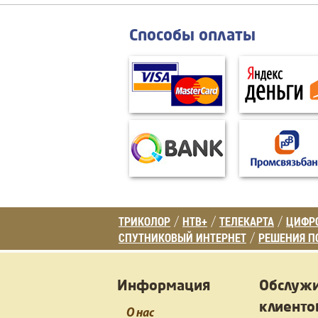
Способы оплаты
ТРИКОЛОР
НТВ+
ТЕЛЕКАРТА
ЦИФРО
/
/
/
СПУТНИКОВЫЙ ИНТЕРНЕТ
РЕШЕНИЯ П
/
Информация
Обслуж
клиенто
О нас