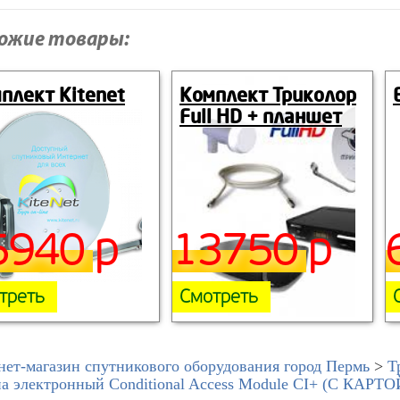
ожие товары:
плект Kitenet
Комплект Триколор
Full HD + планшет
5940 р
13750 р
треть
Смотреть
нет-магазин спутникового оборудования город Пермь
>
Т
па электронный Conditional Access Module CI+ (С КАР