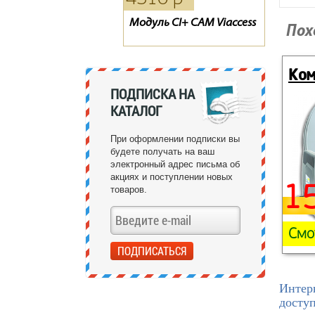
Модуль CI+ CAM Viaccess
Тарелка Супрал 0.55 м
Пульт для спутникового
Пох
ресивера ТЕЛЕКАРТА X80 /
X90, GLOBO X80 / X90
Ком
ПОДПИСКА НА
КАТАЛОГ
При оформлении подписки вы
будете получать на ваш
электронный адрес письма об
акциях и поступлении новых
1
товаров.
Смо
Интер
досту