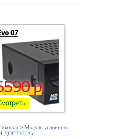
Evo 07
6590 р
Смотреть
риколор
>
Модуль условного
ТОЙ ДОСТУПА)