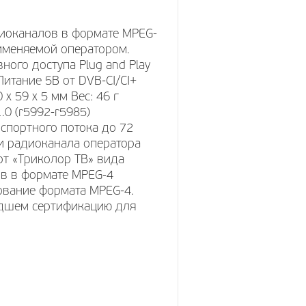
диоканалов в формате MPEG-
рименяемой оператором.
ного доступа Plug and Play
Питание 5В от DVB-CI/CI+
х 59 х 5 мм Вес: 46 г
0 (r5992-r5985)
спортного потока до 72
и радиоканала оператора
рт «Триколор ТВ» вида
ов в формате MPEG-4
вание формата MPEG-4.
едшем сертификацию для