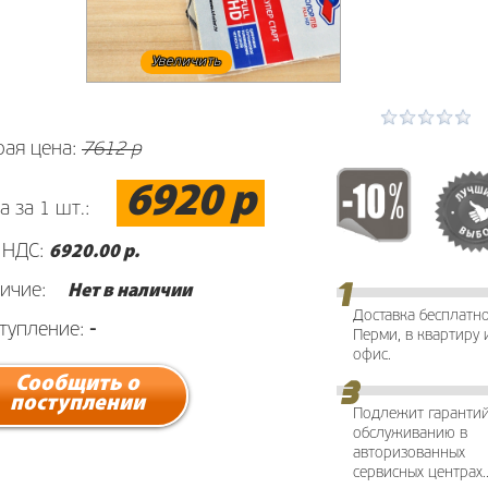
Увеличить
рая цена:
7612 р
6920 р
а за 1 шт.:
 НДС:
6920
.00 р.
ичие:
Нет в наличии
Доставка бесплатн
тупление:
-
Перми, в квартиру 
офис.
Сообщить о
поступлении
Подлежит гаранти
обслуживанию в
авторизованных
сервисных центрах.