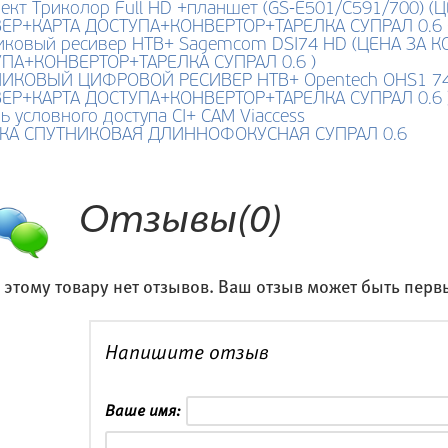
ект Триколор Full HD +планшет (GS-E501/C591/700) 
ЕР+КАРТА ДОСТУПА+КОНВЕРТОР+ТАРЕЛКА СУПРАЛ 0.6
иковый ресивер НТВ+ Sagemcom DSI74 HD (ЦЕНА ЗА 
ПА+КОНВЕРТОР+ТАРЕЛКА СУПРАЛ 0.6 )
ИКОВЫЙ ЦИФРОВОЙ РЕСИВЕР НТВ+ Opentech OHS1 74
ЕР+КАРТА ДОСТУПА+КОНВЕРТОР+ТАРЕЛКА СУПРАЛ 0.6 
ь условного доступа CI+ CAM Viaccess
КА СПУТНИКОВАЯ ДЛИННОФОКУСНАЯ СУПРАЛ 0.6
Отзывы(0)
 этому товару нет отзывов. Ваш отзыв может быть перв
Напишите отзыв
Ваше имя: