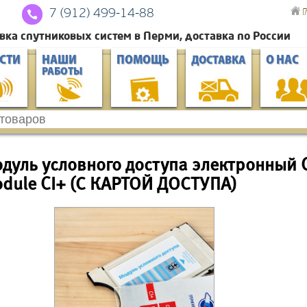
Г
7 (912) 4
99-14-88
вка спутниковых систем в Перми, доставка по России
СТИ
НАШИ
ПОМОЩЬ
О НАС
ДОСТАВКА
РАБОТЫ
дуль условного доступа электронный C
dule CI+ (С КАРТОЙ ДОСТУПА)