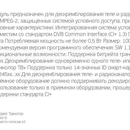
уль предназначен для дескремблирования теле и ра
 MPEG-2, защищённых системой условного доступа, п
овные характеристики: Интегрированная система услов
местим со стандартом DVB Common Interface (CI+ 1.3) 
та Потребляемая мощность не более 0,5 Вт Размер: 100 
омендуемая версия программного обеспечения: SW 1.1.
кциональные возможности: Поддержка битрейта тран
s Дескремблирование одновременно одного теле- ил
иколор ТВ» Поддержка только 14-значных ID смарт-ка
245хх…xx Для дескремблирования теле- и радиоканал
ёмное оборудование должно поддерживать декодиро
ользование только в приемном оборудовании, прош
держки стандарта СI+
ория:
Триколор
нг:
0
есто голосов:
10